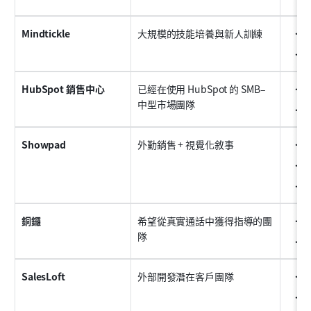
Mindtickle
大規模的技能培養與新人訓練
準
角
HubSpot 銷售中心
已經在使用 HubSpot 的 SMB–
C
中型市場團隊
範
Showpad
外勤銷售 + 視覺化敘事
內
買
行
銅鑼
希望從真實通話中獲得指導的團
會
隊
交
SalesLoft
外部開發潛在客戶團隊
外
管