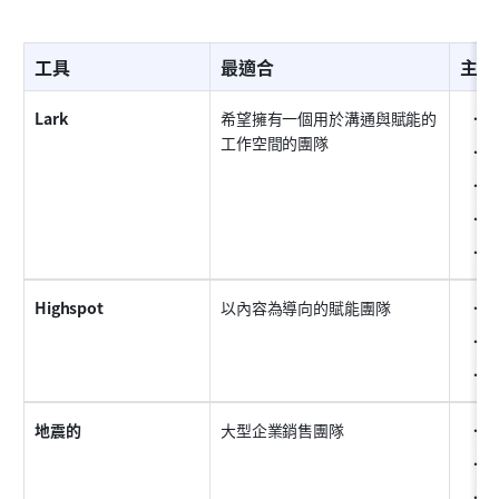
工具
最適合
主要
Lark
希望擁有一個用於溝通與賦能的
統
工作空間的團隊
M
會
基
儀
Highspot
以內容為導向的賦能團隊
A
教
互
地震的
大型企業銷售團隊
全
合
培