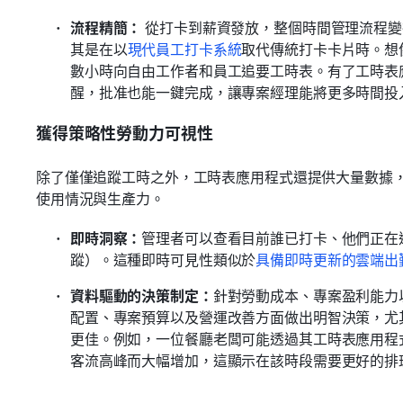
流程精簡：
 從打卡到薪資發放，整個時間管理流程
其是在以
現代員工打卡系統
取代傳統打卡卡片時。想
數小時向自由工作者和員工追要工時表。有了工時表
醒，批准也能一鍵完成，讓專案經理能將更多時間投
獲得策略性勞動力可視性
除了僅僅追蹤工時之外，工時表應用程式還提供大量數據
使用情況與生產力。
即時洞察：
管理者可以查看目前誰已打卡、他們正在進
蹤）。這種即時可見性類似於
具備即時更新的雲端出
資料驅動的決策制定：
針對勞動成本、專案盈利能力
配置、專案預算以及營運改善方面做出明智決策，尤
更佳。例如，一位餐廳老闆可能透過其工時表應用程
客流高峰而大幅增加，這顯示在該時段需要更好的排