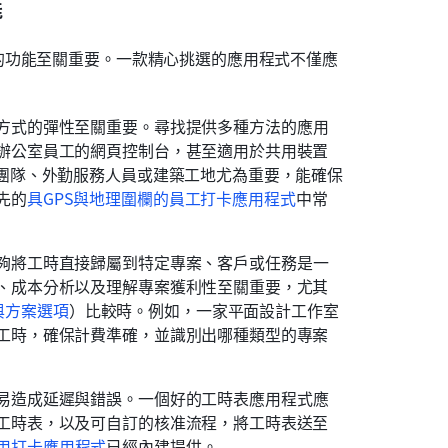
能
的功能至關重要。一款精心挑選的應用程式不僅應
方式的彈性至關重要。尋找提供多種方法的應用
辦公室員工的網頁控制台，甚至適用於共用裝置
端團隊、外勤服務人員或建築工地尤為重要，能確保
先的
具GPS與地理圍欄的員工打卡應用程式
中常
夠將工時直接歸屬到特定專案、客戶或任務是一
、成本分析以及理解專案獲利性至關重要，尤其
價格與方案選項
）比較時。例如，一家平面設計工作室
工時，確保計費準確，並識別出哪種類型的專案
易造成延遲與錯誤。一個好的工時表應用程式應
工時表，以及可自訂的核准流程，將工時表送至
用打卡應用程式
已經內建提供。