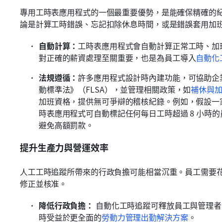
專用工時表應用程式的一個最重要優勢，是能確保精確的
論是計算工時錯誤、忘記扣除休息時間，或是錯誤套用加
自動計算：
工時表應用程式會自動計算正常工時、加
對正確的薪資處理至關重要，也是為員工導入
自動化
法規遵循：
許多應用程式設計時內建功能，可協助企
動標準法》（FLSA），並管理相關政策，如
補休與
加班資格，提供無可爭辯的稽核紀錄。例如，假設一
時表應用程式可自動標記任何每日工時超過 8 小時
避免高額罰款。
提升生產力與營運效率
人工工時追蹤所帶來的行政負擔可能相當沉重。員工需要
修正並核准。
降低行政負擔：
 自動化工時追蹤可釋放員工與管理
時受益於更全面的
勞動力管理出勤解決方案
。