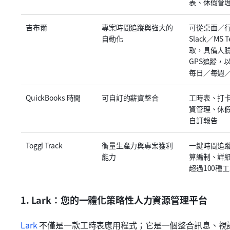
表、休假管
吉布爾
專案時間追蹤與強大的
可從桌面／
自動化
Slack／MS 
取，具備人
GPS追蹤，
每日／每週
QuickBooks 時間
可自訂的薪資整合
工時表、打
資管理、休
自訂報告
Toggl Track
衡量生產力與專案獲利
一鍵時間追
能力
算編制、詳
超過100種
1. Lark：您的一體化策略性人力資源管理平台
Lark
 不僅是一款工時表應用程式；它是一個整合訊息、視