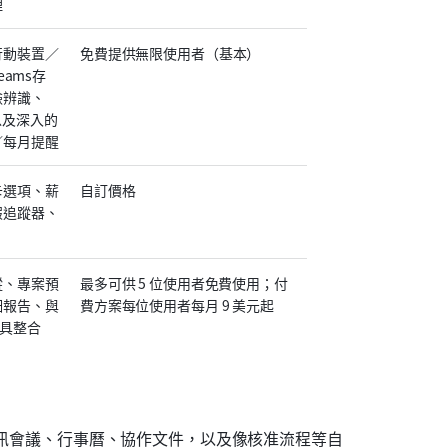
理
行動裝置／
免費提供無限使用者（基本）
Teams存
臉辨識、
以及深入的
／每月提醒
卡選項、薪
自訂價格
假追蹤器、
蹤、專案預
最多可供 5 位使用者免費使用；付
細報告、與
費方案每位使用者每月 9 美元起
工具整合
訊會議、行事曆、協作文件，以及像核准流程等自