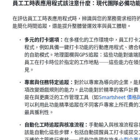
員工工時表應用程式該注意什麼：現代團隊必備功
在評估員工工時表應用程式時，辨識與您的業務需求相符
能簡化時間追蹤，還能提升整體營運效率與員工體驗。
多元的打卡選項：
在多樣化的工作環境中，員工打卡
程式，例如具備一鍵打卡功能的行動應用程式、適合
的自助模式。地理圍欄與GPS追蹤：這些功能對遠
員工在打卡時位於指定的工作地點——這些能力在領
見。
專案與任務特定追蹤：
對於以專案為導向的企業，能
項改變遊戲規則的能力。此功能對於精準的客戶計費
是在與更廣泛的工作管理工具（如
Smartsheet 
可以利用此功能精準追蹤在不同客戶專案上所花費的
最具獲利性。
自動化工時追蹤與核准流程：
手動輸入與核准流程容
該能自動化這些步驟，包括自動提醒員工打卡或提交
正確的主管進行審核——這些功能現在許多
小型企業