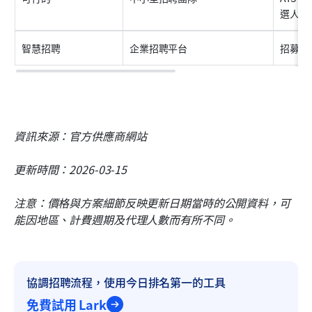
選人追
智慧招聘
企業招聘平台
招募自
資訊來源：官方供應商網站
更新時間：2026-03-15
注意：價格與方案細節反映更新日期當時的公開資料，可
能因地區、計費週期及代理人數而有所不同。
協調招聘流程，使用今日排名第一的工具
免費試用 Lark