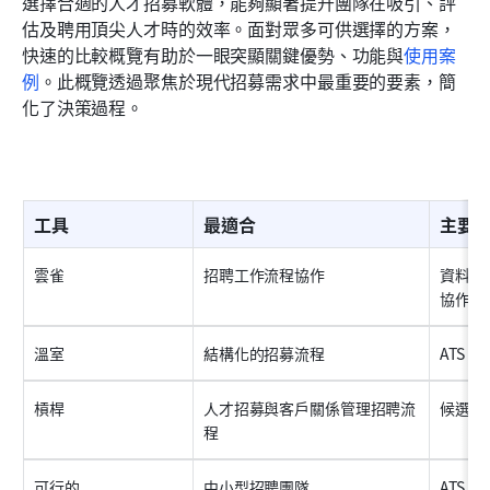
選擇合適的人才招募軟體，能夠顯著提升團隊在吸引、評
估及聘用頂尖人才時的效率。面對眾多可供選擇的方案，
快速的比較概覽有助於一眼突顯關鍵優勢、功能與
使用案
例
。此概覽透過聚焦於現代招募需求中最重要的要素，簡
化了決策過程。
工具
最適合
主要
雲雀
招聘工作流程協作
資料庫
協作
溫室
結構化的招募流程
ATS
槓桿
人才招募與客戶關係管理招聘流
候選人
程
可行的
中小型招聘團隊
ATS