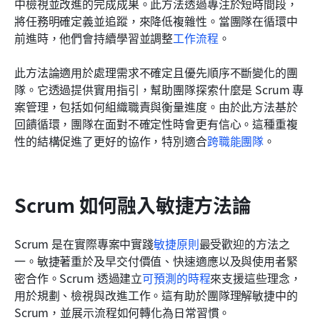
中檢視並改進的完成成果。此方法透過專注於短時間段，
將任務明確定義並追蹤，來降低複雜性。當團隊在循環中
前進時，他們會持續學習並調整
工作流程
。
此方法論適用於處理需求不確定且優先順序不斷變化的團
隊。它透過提供實用指引，幫助團隊探索什麼是 Scrum 專
案管理，包括如何組織職責與衡量進度。由於此方法基於
回饋循環，團隊在面對不確定性時會更有信心。這種重複
性的結構促進了更好的協作，特別適合
跨職能團隊
。
Scrum 如何融入敏捷方法論
Scrum 是在實際專案中實踐
敏捷
原則
最受歡迎的方法之
一。敏捷著重於及早交付價值、快速適應以及與使用者緊
密合作。Scrum 透過建立
可預測的時程
來支援這些理念，
用於規劃、檢視與改進工作。這有助於團隊理解敏捷中的 
Scrum，並展示流程如何轉化為日常習慣。