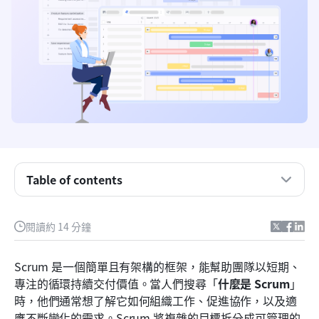
什麼是Scrum，為什麼現代團隊會採用它？
什麼是Scrum方法論？
Scrum 如何融入敏捷方法論
核心Scrum角色與職責說明
Scrum 重要儀式及其成效
Table of contents
Scrum 工件及其如何推動透明性
Scrum 中團隊經常忽略的靜態特點
閱讀約 14 分鐘
工具團隊在Scrum中使用，以及為何許多人會超越
Scrum 是一個簡單且有架構的框架，能幫助團隊以短期、
基本看板
專注的循環持續交付價值。當人們搜尋「
什麼是 Scrum
」
實踐Scrum：使用Lark管理專案中的Scrum工作流
時，他們通常想了解它如何組織工作、促進協作，以及適
程
應不斷變化的需求。Scrum 將複雜的目標拆分成可管理的