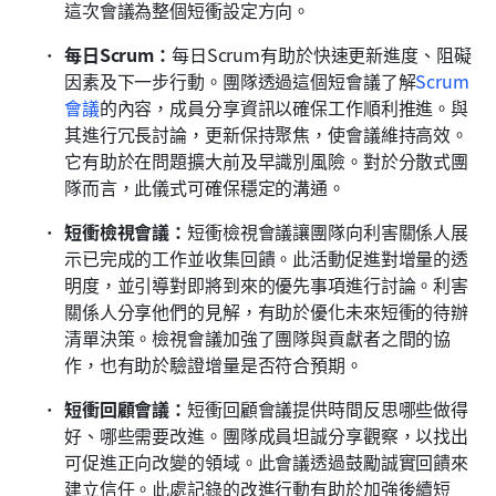
這次會議為整個短衝設定方向。
每日Scrum：
每日Scrum有助於快速更新進度、阻礙
因素及下一步行動。團隊透過這個短會議了解
Scrum
會議
的內容，成員分享資訊以確保工作順利推進。與
其進行冗長討論，更新保持聚焦，使會議維持高效。
它有助於在問題擴大前及早識別風險。對於分散式團
隊而言，此儀式可確保穩定的溝通。
短衝檢視會議：
短衝檢視會議讓團隊向利害關係人展
示已完成的工作並收集回饋。此活動促進對增量的透
明度，並引導對即將到來的優先事項進行討論。利害
關係人分享他們的見解，有助於優化未來短衝的待辦
清單決策。檢視會議加強了團隊與貢獻者之間的協
作，也有助於驗證增量是否符合預期。
短衝回顧會議：
短衝回顧會議提供時間反思哪些做得
好、哪些需要改進。團隊成員坦誠分享觀察，以找出
可促進正向改變的領域。此會議透過鼓勵誠實回饋來
建立信任。此處記錄的改進行動有助於加強後續短