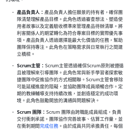
產品負責人：
產品負責人擔任願景的持有者，確保團
隊清楚理解產品目標。此角色透過審查想法、塑造使
用者故事以及定義驗收標準來管理產品待辦清單。將
利害關係人的期望轉化為符合專案目標的實際優先事
項。產品負責人透過選擇能最大化價值的任務，幫助
團隊保持專注。此角色在策略需求與日常執行之間建
立橋樑。
Scrum主管：
Scrum主管透過確保Scrum原則被遵循
且被理解來引導團隊。此角色常與新手學習者探索敏
捷團隊中促進協作的方式相關聯。Scrum主管會移除
可能延緩進度的阻礙，並協助團隊成員順暢合作。定
期的教練輔導支持持續改進，並創造穩定的成功環
境。此角色鼓勵開放的溝通與問題解決。
Scrum 團隊：
Scrum 團隊由跨職能成員組成，負責
交付衝刺承諾。團隊協作完善故事、估算工作量，並
在衝刺期間
完成任務
。由於成員共同承擔責任，每個