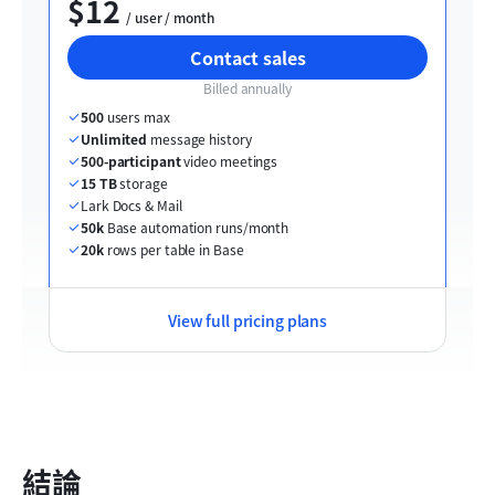
$12
  / user / month
Contact sales
Billed annually
500
 users max
Unlimited
 message history
500-participant
 video meetings
15 TB
 storage
Lark Docs & Mail
50k
 Base automation runs/month
20k
 rows per table in Base
View full pricing plans
結論