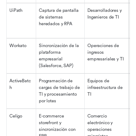
UiPath
Captura de pantalla 
Desarrolladores y 
Ni
de sistemas 
Ingenieros de TI
un
heredados y RPA
in
Workato
Sincronización de la 
Operaciones de 
Ni
plataforma 
ingresos 
em
empresarial 
empresariales y TI
(Salesforce, SAP)
ActiveBatc
Programación de 
Equipos de 
Ni
h
cargas de trabajo de 
infraestructura de 
TI
TI y procesamiento 
TI
por lotes
Celigo
E-commerce 
Comercio 
Ni
storefront y 
electrónico y 
ca
sincronización con 
operaciones 