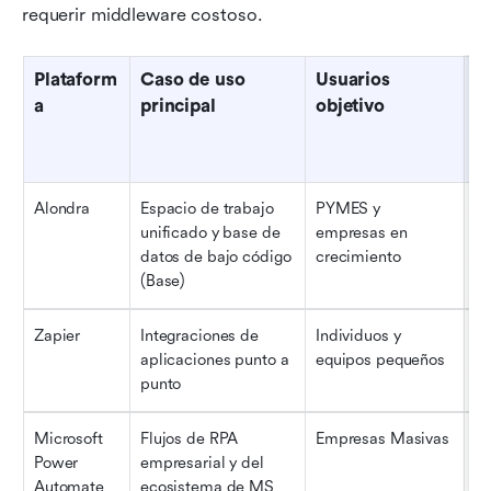
requerir middleware costoso.
Plataform
Caso de uso 
Usuarios 
P
a
principal
objetivo
c
(
e
Alondra
Espacio de trabajo 
PYMES y 
Al
unificado y base de 
empresas en 
do
datos de bajo código 
crecimiento
ca
(Base)
Zapier
Integraciones de 
Individuos y 
Ni
aplicaciones punto a 
equipos pequeños
fo
punto
Microsoft 
Flujos de RPA 
Empresas Masivas
Mo
Power 
empresarial y del 
es
Automate
ecosistema de MS
ec