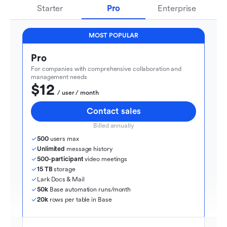
Starter
Pro
Enterprise
MOST POPULAR
Pro
For companies with comprehensive collaboration and 
management needs
$12
  / user / month
Contact sales
Billed annually
500
 users max
Unlimited
 message history
500-participant
 video meetings
15 TB
 storage
Lark Docs & Mail
50k
 Base automation runs/month
20k
 rows per table in Base