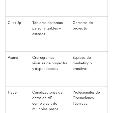
3
ClickUp
Tableros de tareas 
Gerentes de 
Ba
personalizables y 
proyecto
vi
estados
na
Asana
Cronogramas 
Equipos de 
Ba
visuales de proyectos 
marketing y 
ap
y dependencias
creativos
pa
en
Hacer
Canalizaciones de 
Profesionales de 
Ni
datos de API 
Operaciones 
fo
complejas y de 
Técnicas
múltiples pasos