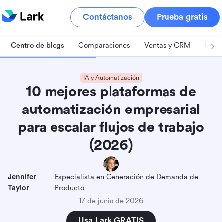
Contáctanos
Prueba gratis
Centro de blogs
Comparaciones
Ventas y CRM
Gest
IA y Automatización
10 mejores plataformas de
automatización empresarial
para escalar flujos de trabajo
(2026)
Jennifer
Especialista en Generación de Demanda de
Taylor
Producto
17 de junio de 2026
Usa Lark GRATIS