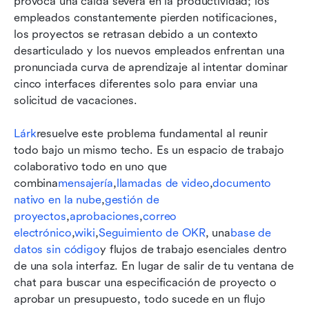
provoca una caída severa en la productividad; los 
empleados constantemente pierden notificaciones, 
los proyectos se retrasan debido a un contexto 
desarticulado y los nuevos empleados enfrentan una 
pronunciada curva de aprendizaje al intentar dominar 
cinco interfaces diferentes solo para enviar una 
solicitud de vacaciones.
Lárk
resuelve este problema fundamental al reunir 
todo bajo un mismo techo. Es un espacio de trabajo 
colaborativo todo en uno que 
combina
mensajería
,
llamadas de video
,
documento 
nativo en la nube
,
gestión de 
proyectos
,
aprobaciones
,
correo 
electrónico
,
wiki
,
Seguimiento de OKR
, una
base de 
datos sin código
y flujos de trabajo esenciales dentro 
de una sola interfaz. En lugar de salir de tu ventana de 
chat para buscar una especificación de proyecto o 
aprobar un presupuesto, todo sucede en un flujo 