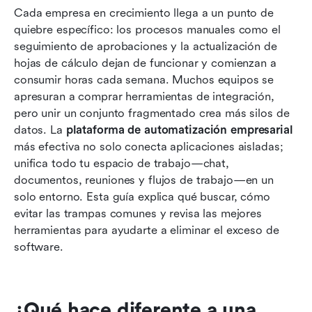
tradicionales crean más silos de datos
Cada empresa en crecimiento llega a un punto de 
quiebre específico: los procesos manuales como el 
Los 10 principales plataformas de
seguimiento de aprobaciones y la actualización de 
automatización empresarial para equipos en
hojas de cálculo dejan de funcionar y comienzan a 
crecimiento
consumir horas cada semana. Muchos equipos se 
El impuesto oculto de los conectores de API y
apresuran a comprar herramientas de integración, 
el middleware
pero unir un conjunto fragmentado crea más silos de 
datos. La 
plataforma de automatización empresarial
Por qué la adopción por parte de los empleados
más efectiva no solo conecta aplicaciones aisladas; 
requiere comunicación nativa
unifica todo tu espacio de trabajo—chat, 
documentos, reuniones y flujos de trabajo—en un 
Creación de flujos de trabajo automatizados: la
solo entorno. Esta guía explica qué buscar, cómo 
forma fragmentada vs. el enfoque de Lark
evitar las trampas comunes y revisa las mejores 
El retorno de inversión de consolidar la
herramientas para ayudarte a eliminar el exceso de 
automatización digital de tu negocio
software.
Conclusión
Preguntas frecuentes
¿Qué hace diferente a una 