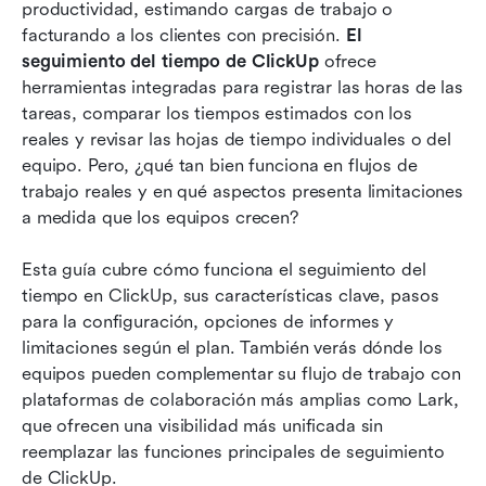
Seguimiento de tiempo en el plan gratuito de
productividad, estimando cargas de trabajo o 
ClickUp
facturando a los clientes con precisión. 
El 
seguimiento del tiempo de ClickUp
 ofrece 
Mejores prácticas para el seguimiento del
herramientas integradas para registrar las horas de las 
tiempo en ClickUp
tareas, comparar los tiempos estimados con los 
reales y revisar las hojas de tiempo individuales o del 
Limitaciones del seguimiento de tiempo en
equipo. Pero, ¿qué tan bien funciona en flujos de 
ClickUp
trabajo reales y en qué aspectos presenta limitaciones 
Nueva alternativa: Utiliza la solución unificada
a medida que los equipos crecen?
de Lark para el seguimiento del tiempo
Esta guía cubre cómo funciona el seguimiento del 
Casos de uso ideales donde Lark supera a los
tiempo en ClickUp, sus características clave, pasos 
rastreadores de tiempo simples
para la configuración, opciones de informes y 
limitaciones según el plan. También verás dónde los 
Conclusión
equipos pueden complementar su flujo de trabajo con 
Preguntas frecuentes
plataformas de colaboración más amplias como Lark, 
que ofrecen una visibilidad más unificada sin 
Lectura relacionada
reemplazar las funciones principales de seguimiento 
de ClickUp.