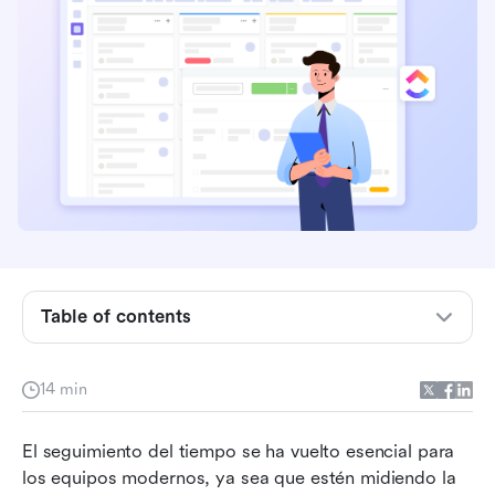
¿Qué es el seguimiento del tiempo en ClickUp?
Funciones de seguimiento de tiempo de ClickUp
Table of contents
Herramientas de informes dentro del
seguimiento de tiempo de ClickUp
14 min
Cómo configurar el seguimiento de tiempo en
El seguimiento del tiempo se ha vuelto esencial para 
ClickUp
los equipos modernos, ya sea que estén midiendo la 