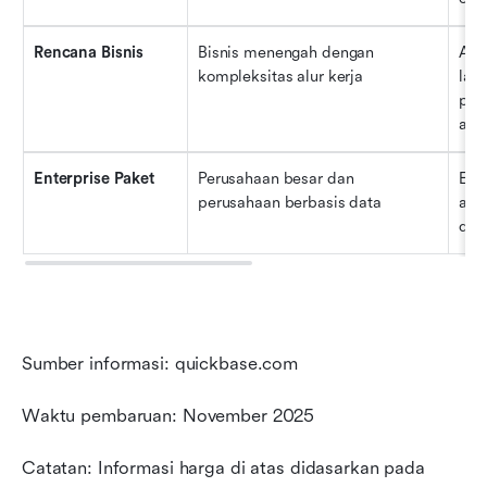
Rencana Bisnis
Bisnis menengah dengan 
Apli
kompleksitas alur kerja
lanj
pipe
apli
Enterprise Paket
Perusahaan besar dan 
Ent
perusahaan berbasis data
audi
duk
Sumber informasi: quickbase.com
Waktu pembaruan: November 2025
Catatan: Informasi harga di atas didasarkan pada 