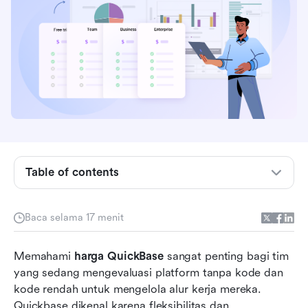
Gambaran harga Quickbase
Apa itu Quickbase?
Apa saja yang termasuk dalam setiap paket
Quickbase
Table of contents
Perbandingan harga Quickbase: Apakah itu
sepadan?
Baca selama 17 menit
Melampaui Quickbase: Mengapa tim mencari
Memahami 
alternatif Quickbase
harga QuickBase
 sangat penting bagi tim 
yang sedang mengevaluasi platform tanpa kode dan 
Opsi baru: Coba Lark sebagai platform modern
kode rendah untuk mengelola alur kerja mereka. 
dan komprehensif
Quickbase dikenal karena fleksibilitas dan 