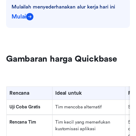
Mulailah menyederhanakan alur kerja hari ini
Mulai
Gambaran harga Quickbase
Rencana
Ideal untuk
Fit
Uji Coba Gratis
Tim mencoba alternatif
Sem
Rencana Tim
Tim kecil yang memerlukan 
50 
kustomisasi aplikasi
dise
otom