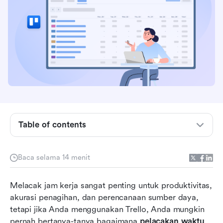
Apa itu Trello?
Fitur utama Trello
Apakah Trello memiliki pelacakan waktu
Table of contents
bawaan?
Bagaimana cara melacak waktu di Trello?
Baca selama 14 menit
Pro dan kontra melacak waktu langsung di
Melacak jam kerja sangat penting untuk produktivitas, 
Trello
akurasi penagihan, dan perencanaan sumber daya, 
Temui Lark: Alternatif cerdas untuk pelacakan
tetapi jika Anda menggunakan Trello, Anda mungkin 
waktu Trello
pernah bertanya-tanya bagaimana 
pelacakan waktu 