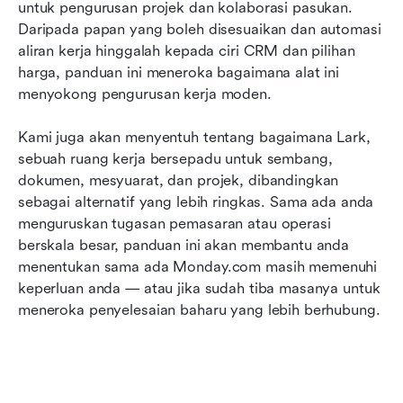
Alternatif: Lark sebagai alternatif moden
untuk pengurusan projek dan kolaborasi pasukan. 
kepada Monday
Daripada papan yang boleh disesuaikan dan automasi 
aliran kerja hinggalah kepada ciri CRM dan pilihan 
Lark vs. Monday: Mana pilihan yang lebih baik
harga, panduan ini meneroka bagaimana alat ini 
untuk pasukan moden?
menyokong pengurusan kerja moden. 
Kesimpulan
Kami juga akan menyentuh tentang bagaimana Lark, 
sebuah ruang kerja bersepadu untuk sembang, 
Soalan Lazim
dokumen, mesyuarat, dan projek, dibandingkan 
sebagai alternatif yang lebih ringkas. Sama ada anda 
Bacaan berkaitan
menguruskan tugasan pemasaran atau operasi 
berskala besar, panduan ini akan membantu anda 
menentukan sama ada Monday.com masih memenuhi 
keperluan anda — atau jika sudah tiba masanya untuk 
meneroka penyelesaian baharu yang lebih berhubung.