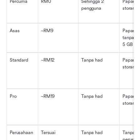
Percuma
RM0
Sehingga 2 
Papan te
pengguna
storan a
Asas
~RM9
Papan/b
tanpa ha
5 GB
Standard
~RM12
Tanpa had
Papan ta
storan l
Pro
~RM19
Tanpa had
Papan ta
storan 
Perusahaan
Tersuai
Tanpa had
Tanpa ha
perusah