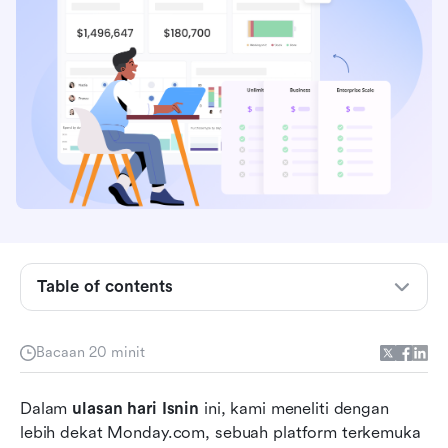
Apakah Monday.com?
Ciri utama hari Isnin
Keupayaan CRM Monday
Table of contents
Isnin untuk pengurusan projek
Harga dan pelan hari Isnin
Bacaan 20 minit
Kelebihan dan kekurangan menggunakan
Dalam 
Monday
ulasan hari Isnin
 ini, kami meneliti dengan 
lebih dekat Monday.com, sebuah platform terkemuka 