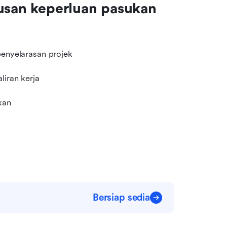
usan keperluan pasukan 
penyelarasan projek
liran kerja
kan
Bersiap sedia