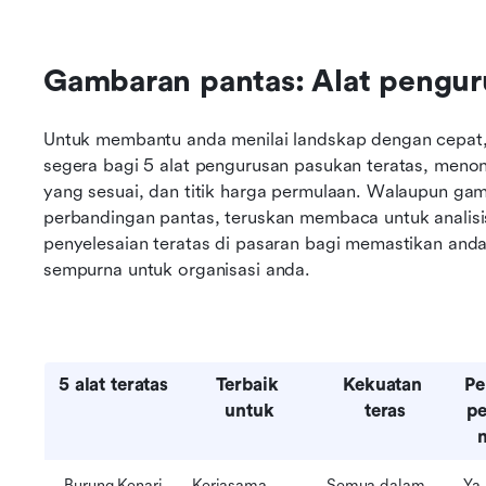
Gambaran pantas: Alat pengur
Untuk membantu anda menilai landskap dengan cepat,
segera bagi 5 alat pengurusan pasukan teratas, menon
yang sesuai, dan titik harga permulaan. Walaupun gamb
perbandingan pantas, teruskan membaca untuk analis
penyelesaian teratas di pasaran bagi memastikan and
sempurna untuk organisasi anda.
5 alat teratas
Terbaik 
Kekuatan 
Pe
untuk
teras
pe
Burung Kenari
Kerjasama 
Semua dalam 
Ya