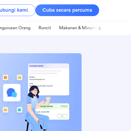
ubungi kami
Cuba secara percuma
ngurusan Orang
Runcit
Makanan & Minuman
Teknologi &