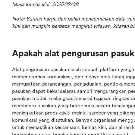
Masa kemas kini: 2025/12/08
Nota: Butiran harga dan pelan mencerminkan data yan
kini dan mungkin berbeza mengikut wilayah, kitaran bil
Apakah alat pengurusan pasuk
Alat pengurusan pasukan ialah sebuah platform yang 
memperkemas komunikasi, dan menyelaras tanggungjaw
memusatkan perancangan, penjadualan, pendokumenta
pasukan dapat kekal selaras sambil mengurangkan pen
pasukan moden melangkaui senarai tugasan ringkas 
membantu pasukan yang beroperasi secara berasingan b
meningkatkan produktiviti melalui sumber yang dikongs
komunikasi yang disatukan. Banyak organisasi menggu
untuk memastikan keutamaan, kemas kini, dan aliran ke
berkembang atau beralih kepada model kerja hibrid.