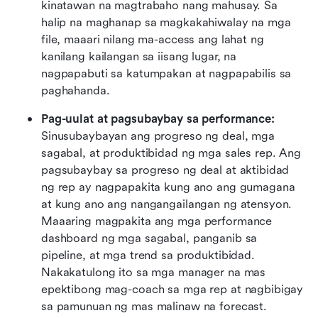
kinatawan na magtrabaho nang mahusay. Sa 
halip na maghanap sa magkakahiwalay na mga 
file, maaari nilang ma-access ang lahat ng 
kanilang kailangan sa iisang lugar, na 
nagpapabuti sa katumpakan at nagpapabilis sa 
paghahanda.
Pag-uulat at pagsubaybay sa performance:
Sinusubaybayan ang progreso ng deal, mga 
sagabal, at produktibidad ng mga sales rep. Ang 
pagsubaybay sa progreso ng deal at aktibidad 
ng rep ay nagpapakita kung ano ang gumagana 
at kung ano ang nangangailangan ng atensyon. 
Maaaring magpakita ang mga performance 
dashboard ng mga sagabal, panganib sa 
pipeline, at mga trend sa produktibidad. 
Nakakatulong ito sa mga manager na mas 
epektibong mag-coach sa mga rep at nagbibigay 
sa pamunuan ng mas malinaw na forecast.