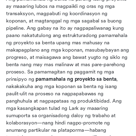
ay maaaring lubos na magpaikli ng oras ng mga 
Mga kasangkapang karaniwang ginagamit ng
transaksyon, magpabuti ng koordinasyon ng 
mga sales team at ang kanilang mga
koponan, at magtanggal ng mga sagabal sa buong 
limitasyon
pipeline. Ang gabay na ito ay nagpapaliwanag kung 
Ayusin lahat sa iisa: Gamitin ang Lark para sa
paano nakatutulong ang estrukturadong pamamahala 
makabagong pamamahala ng proyekto sa
ng proyekto sa benta upang mas mahusay na 
pagbebenta
makapagplano ang mga koponan, masubaybayan ang 
progreso, at maisagawa ang bawat yugto ng siklo ng 
Mga sukatan sa pamamahala ng proyekto sa
benta nang may mas malinaw at mas pare-parehong 
pagbebenta na mahalaga
proseso. Sa pamamagitan ng paggamit ng mga 
prinsipyo ng 
pamamahala ng proyekto sa benta
, 
Bakit kailangan ng mga sales team ng
nakakakuha ang mga koponan sa benta ng isang 
pamamahala ng proyekto
paulit-ulit na proseso na nagpapabawas ng 
Mga halimbawa ng pamamahala ng proyekto sa
panghuhula at nagpapataas ng produktibidad. Ang 
pagbebenta
mga kasangkapan tulad ng Lark ay maaaring 
sumuporta sa organisadong daloy ng trabaho at 
Konklusyon
kolaborasyon—nang hindi nagpo-promote ng 
anumang partikular na plataporma—habang 
Mga Madalas Itanong