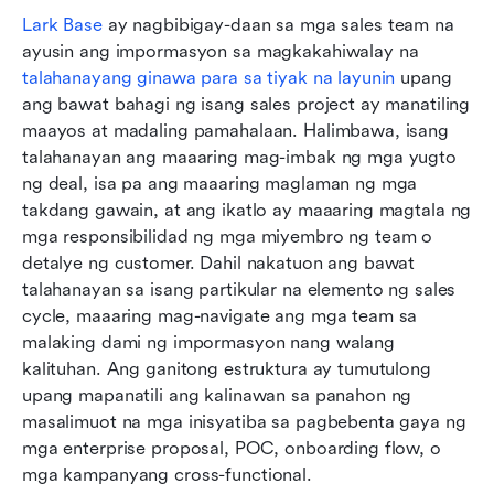
Lark Base
 ay nagbibigay-daan sa mga sales team na 
ayusin ang impormasyon sa magkakahiwalay na 
talahanayang ginawa para sa tiyak na layunin
 upang 
ang bawat bahagi ng isang sales project ay manatiling 
maayos at madaling pamahalaan. Halimbawa, isang 
talahanayan ang maaaring mag-imbak ng mga yugto 
ng deal, isa pa ang maaaring maglaman ng mga 
takdang gawain, at ang ikatlo ay maaaring magtala ng 
mga responsibilidad ng mga miyembro ng team o 
detalye ng customer. Dahil nakatuon ang bawat 
talahanayan sa isang partikular na elemento ng sales 
cycle, maaaring mag-navigate ang mga team sa 
malaking dami ng impormasyon nang walang 
kalituhan. Ang ganitong estruktura ay tumutulong 
upang mapanatili ang kalinawan sa panahon ng 
masalimuot na mga inisyatiba sa pagbebenta gaya ng 
mga enterprise proposal, POC, onboarding flow, o 
mga kampanyang cross-functional.