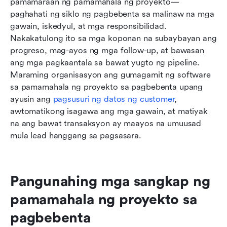
pamamaraan ng pamamahala ng proyekto—
paghahati ng siklo ng pagbebenta sa malinaw na mga 
gawain, iskedyul, at mga responsibilidad. 
Nakakatulong ito sa mga koponan na subaybayan ang 
progreso, mag-ayos ng mga follow-up, at bawasan 
ang mga pagkaantala sa bawat yugto ng pipeline. 
Maraming organisasyon ang gumagamit ng software 
sa pamamahala ng proyekto sa pagbebenta upang 
ayusin ang 
pagsusuri ng datos ng customer
, 
awtomatikong isagawa ang mga gawain, at matiyak 
na ang bawat transaksyon ay maayos na umuusad 
mula lead hanggang sa pagsasara.
Pangunahing mga sangkap ng 
pamamahala ng proyekto sa 
pagbebenta