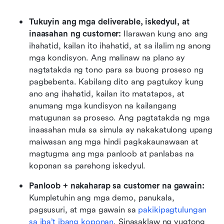
Tukuyin ang mga deliverable, iskedyul, at 
inaasahan ng customer:
 Ilarawan kung ano ang 
ihahatid, kailan ito ihahatid, at sa ilalim ng anong 
mga kondisyon. Ang malinaw na plano ay 
nagtatakda ng tono para sa buong proseso ng 
pagbebenta. Kabilang dito ang pagtukoy kung 
ano ang ihahatid, kailan ito matatapos, at 
anumang mga kundisyon na kailangang 
matugunan sa proseso. Ang pagtatakda ng mga 
inaasahan mula sa simula ay nakakatulong upang 
maiwasan ang mga hindi pagkakaunawaan at 
magtugma ang mga panloob at panlabas na 
koponan sa parehong iskedyul.
Panloob + nakaharap sa customer na gawain:
Kumpletuhin ang mga demo, panukala, 
pagsusuri, at mga gawain sa 
pakikipagtulungan 
sa iba’t ibang koponan
. Sinasaklaw ng yugtong 