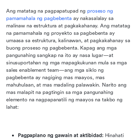
Ang matatag na pagpapatupad ng 
proseso ng 
pamamahala ng pagbebenta
 ay nakasalalay sa 
malinaw na estruktura at pagkakahanay. Ang matatag 
na pamamahala ng proyekto sa pagbebenta ay 
umaasa sa estruktura, kalinawan, at pagkakahanay sa 
buong proseso ng pagbebenta. Kapag ang mga 
pangunahing sangkap na ito ay nasa lugar—at 
sinusuportahan ng mga mapagkukunan mula sa mga 
sales enablement team—ang mga siklo ng 
pagbebenta ay nagiging mas maayos, mas 
mahuhulaan, at mas madaling palawakin. Narito ang 
mas malapit na pagtingin sa mga pangunahing 
elemento na nagpapanatili ng maayos na takbo ng 
lahat:
Pagpaplano ng gawain at aktibidad:
 Hinahati 