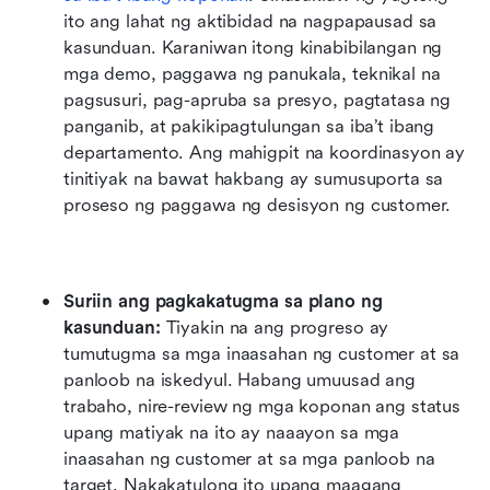
ito ang lahat ng aktibidad na nagpapausad sa 
kasunduan. Karaniwan itong kinabibilangan ng 
mga demo, paggawa ng panukala, teknikal na 
pagsusuri, pag-apruba sa presyo, pagtatasa ng 
panganib, at pakikipagtulungan sa iba’t ibang 
departamento. Ang mahigpit na koordinasyon ay 
tinitiyak na bawat hakbang ay sumusuporta sa 
proseso ng paggawa ng desisyon ng customer.
Suriin ang pagkakatugma sa plano ng 
kasunduan:
 Tiyakin na ang progreso ay 
tumutugma sa mga inaasahan ng customer at sa 
panloob na iskedyul. Habang umuusad ang 
trabaho, nire-review ng mga koponan ang status 
upang matiyak na ito ay naaayon sa mga 
inaasahan ng customer at sa mga panloob na 
target. Nakakatulong ito upang maagang 