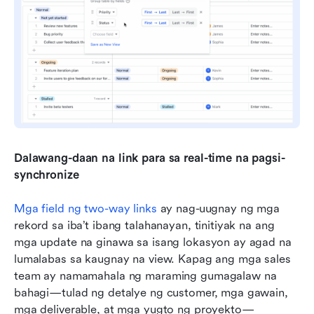
Dalawang-daan na link para sa real-time na pagsi-
synchronize
Mga field ng two-way links
 ay nag-uugnay ng mga 
rekord sa iba’t ibang talahanayan, tinitiyak na ang 
mga update na ginawa sa isang lokasyon ay agad na 
lumalabas sa kaugnay na view. Kapag ang mga sales 
team ay namamahala ng maraming gumagalaw na 
bahagi—tulad ng detalye ng customer, mga gawain, 
mga deliverable, at mga yugto ng proyekto—