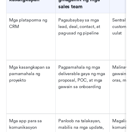
sales team
Mga plataporma ng 
Pagsubaybay sa mga 
Sentralisa
CRM
lead, deal, contact, at 
customer,
pag-usad ng pipeline
uulat
Mga kasangkapan sa 
Pagpamahala ng mga 
Malinaw n
pamamahala ng 
deliverable gaya ng mga 
gawain, m
proyekto
proposal, POC, at mga 
oras, mga
gawain sa onboarding
Mga app para sa 
Panloob na talakayan, 
Magaling p
komunikasyon
mabilis na mga update, 
komunikas