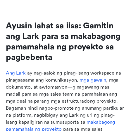
Ayusin lahat sa iisa: Gamitin 
ang Lark para sa makabagong 
pamamahala ng proyekto sa 
pagbebenta
Ang Lark
 ay nag-aalok ng pinag-isang workspace na 
pinagsasama ang komunikasyon, 
mga gawain
, mga 
dokumento, at awtomasyon—ginagawang mas 
madali para sa mga sales team na pamahalaan ang 
mga deal na parang mga estrukturadong proyekto. 
Bagaman hindi nagpo-promote ng anumang partikular 
na platform, nagbibigay ang Lark ng uri ng pinag-
isang kapaligiran na sumusuporta sa 
makabagong 
pamamahala ng proyekto
 para sa mga sales 