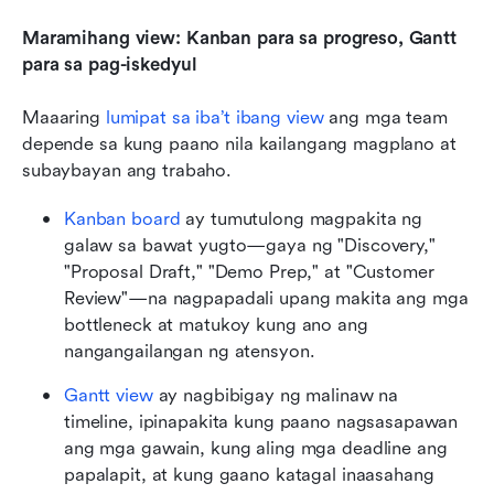
Maramihang view: Kanban para sa progreso, Gantt 
para sa pag-iskedyul
Maaaring 
lumipat sa iba’t ibang view
 ang mga team 
depende sa kung paano nila kailangang magplano at 
subaybayan ang trabaho.
Kanban
board
 ay tumutulong magpakita ng 
galaw sa bawat yugto—gaya ng "Discovery," 
"Proposal Draft," "Demo Prep," at "Customer 
Review"—na nagpapadali upang makita ang mga 
bottleneck at matukoy kung ano ang 
nangangailangan ng atensyon.
Gantt view
 ay nagbibigay ng malinaw na 
timeline, ipinapakita kung paano nagsasapawan 
ang mga gawain, kung aling mga deadline ang 
papalapit, at kung gaano katagal inaasahang 