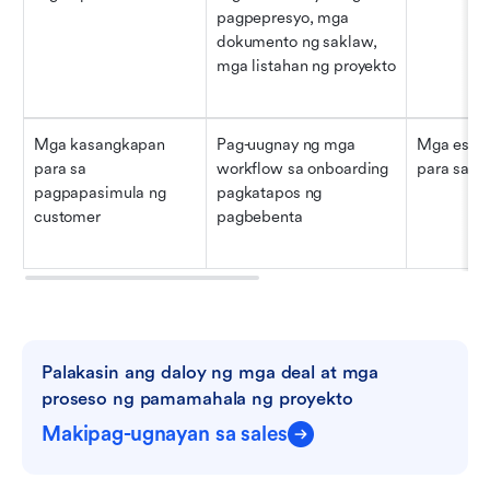
pagpepresyo, mga 
dokumento ng saklaw, 
mga listahan ng proyekto
Mga kasangkapan 
Pag-uugnay ng mga 
Mga espes
para sa 
workflow sa onboarding 
para sa o
pagpapasimula ng 
pagkatapos ng 
customer
pagbebenta
Palakasin ang daloy ng mga deal at mga 
proseso ng pamamahala ng proyekto
Makipag-ugnayan sa sales