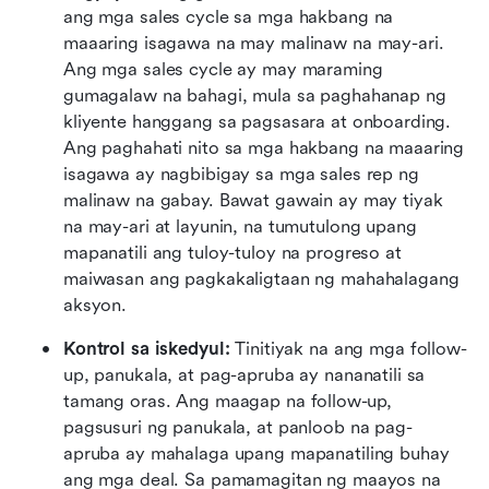
ang mga sales cycle sa mga hakbang na 
maaaring isagawa na may malinaw na may-ari. 
Ang mga sales cycle ay may maraming 
gumagalaw na bahagi, mula sa paghahanap ng 
kliyente hanggang sa pagsasara at onboarding. 
Ang paghahati nito sa mga hakbang na maaaring 
isagawa ay nagbibigay sa mga sales rep ng 
malinaw na gabay. Bawat gawain ay may tiyak 
na may-ari at layunin, na tumutulong upang 
mapanatili ang tuloy-tuloy na progreso at 
maiwasan ang pagkakaligtaan ng mahahalagang 
aksyon.
Kontrol sa iskedyul:
 Tinitiyak na ang mga follow-
up, panukala, at pag-apruba ay nananatili sa 
tamang oras. Ang maagap na follow-up, 
pagsusuri ng panukala, at panloob na pag-
apruba ay mahalaga upang mapanatiling buhay 
ang mga deal. Sa pamamagitan ng maayos na 