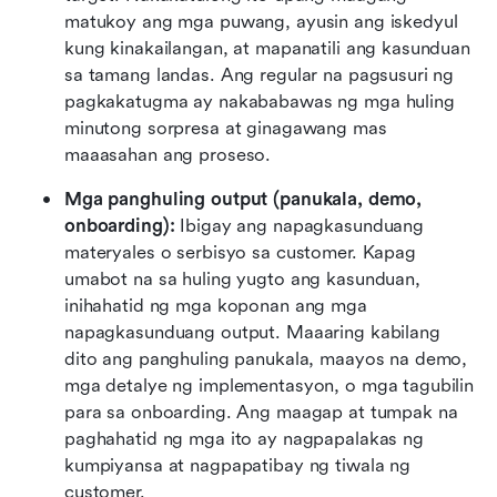
matukoy ang mga puwang, ayusin ang iskedyul 
kung kinakailangan, at mapanatili ang kasunduan 
sa tamang landas. Ang regular na pagsusuri ng 
pagkakatugma ay nakababawas ng mga huling 
minutong sorpresa at ginagawang mas 
maaasahan ang proseso.
Mga panghuling output (panukala, demo, 
onboarding):
 Ibigay ang napagkasunduang 
materyales o serbisyo sa customer. Kapag 
umabot na sa huling yugto ang kasunduan, 
inihahatid ng mga koponan ang mga 
napagkasunduang output. Maaaring kabilang 
dito ang panghuling panukala, maayos na demo, 
mga detalye ng implementasyon, o mga tagubilin 
para sa onboarding. Ang maagap at tumpak na 
paghahatid ng mga ito ay nagpapalakas ng 
kumpiyansa at nagpapatibay ng tiwala ng 
customer.