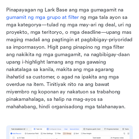
Pinapayagan ng Lark Base ang mga gumagamit na 
gumamit ng mga grupo at filter
 ng mga tala ayon sa 
mga kategorya—tulad ng mga may-ari ng deal, uri ng 
proyekto, mga teritoryo, o mga deadline—upang mas 
maging madali ang pagtingin at pagbibigay-priyoridad 
sa impormasyon. Higit pang pinapino ng mga filter 
ang nakikita ng mga gumagamit, na nagbibigay-daan 
upang i-highlight lamang ang mga gawaing 
nakatalaga sa kanila, makita ang mga agarang 
ihahatid sa customer, o agad na ipakita ang mga 
overdue na item. Tinitiyak nito na ang bawat 
miyembro ng koponan ay nakatuon sa trabahong 
pinakamahalaga, sa halip na mag-ayos sa 
mahahabang, hindi organisadong mga talahanayan.