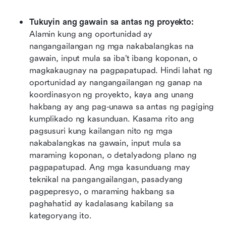
Tukuyin ang gawain sa antas ng proyekto:
Alamin kung ang oportunidad ay 
nangangailangan ng mga nakabalangkas na 
gawain, input mula sa iba’t ibang koponan, o 
magkakaugnay na pagpapatupad. Hindi lahat ng 
oportunidad ay nangangailangan ng ganap na 
koordinasyon ng proyekto, kaya ang unang 
hakbang ay ang pag-unawa sa antas ng pagiging 
kumplikado ng kasunduan. Kasama rito ang 
pagsusuri kung kailangan nito ng mga 
nakabalangkas na gawain, input mula sa 
maraming koponan, o detalyadong plano ng 
pagpapatupad. Ang mga kasunduang may 
teknikal na pangangailangan, pasadyang 
pagpepresyo, o maraming hakbang sa 
paghahatid ay kadalasang kabilang sa 
kategoryang ito.