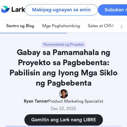
Makipag-ugnayan sa amin
Subukan n
Sentro ng Blog
Mga Paghahambing
Sales at CRM
Pa
Pamamahala ng Proyekto
Gabay sa Pamamahala ng
Proyekto sa Pagbebenta:
Pabilisin ang Iyong Mga Siklo
ng Pagbebenta
Ryan Tanner
Product Marketing Specialist
Dec 23, 2025
Gamitin ang Lark nang LIBRE