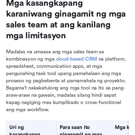
Mga kasangkapang 
karaniwang ginagamit ng mga 
sales team at ang kanilang 
mga limitasyon
Madalas na umaasa ang mga sales team sa 
kombinasyon ng mga 
cloud-based CRM
 na platform, 
spreadsheet, communication apps, at mga 
pangunahing task tool upang pamahalaan ang mga 
proseso ng pagbebenta at pamamahala ng proyekto. 
Bagama’t nakakatulong ang mga tool na ito sa pang-
araw-araw na gawain, madalas silang hindi sapat 
kapag nagiging mas kumplikado o cross-functional 
ang mga workflow.
Uri ng 
Para saan ito 
Mga kal
kasangkapan
ginagamit ng mga 