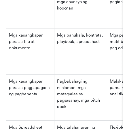
mga anunsyo ng 
pagtangg
koponan
Mga kasangkapan 
Mga panukala, kontrata, 
Mga pamily
para sa file at 
playbook, spreadsheet
matitibay 
dokumento
pag-edit
Mga kasangkapan 
Pagbabahagi ng 
Malakas p
para sa pagpapagana 
nilalaman, mga 
pamamahal
ng pagbebenta
materyales sa 
analitika
pagsasanay, mga pitch 
deck
Mga Spreadsheet
Mga talahanayan ng 
Flexible,