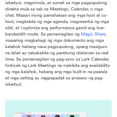
iskedyul, magsimula, at sumali sa mga pagpupulong 
direkta mula sa tab na Meetings, Calendar, o mga 
chat. Maaari mong pamahalaan ang mga host at co-
host, magtakda ng mga agenda, magreserba ng mga 
silid, at i-optimize ang performance gamit ang low-
bandwidth mode. Sa pamamagitan ng 
Magic Share
, 
maaaring magbahagi ng mga dokumento ang mga 
kalahok habang nasa pagpupulong, upang masiguro 
na lahat ay nakakakita ng parehong nilalaman sa real 
time. Sa pamamagitan ng pag-sync sa Lark Calendar, 
tinitiyak ng Lark Meetings na makikita ang availability 
ng mga kalahok, habang ang mga built-in na paalala 
at mga setting ay nagpapadali sa proseso ng pag-
iskedyul.