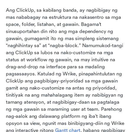
Ang ClickUp, sa kabilang banda, ay nagbibigay ng 
mas nababagay na estruktura na nakasentro sa mga 
space, folder, listahan, at gawain. Bagama’t 
sinusuportahan din nito ang mga dependency ng 
gawain, gumagamit ito ng mas simpleng sistemang 
“naghihintay sa” at “nagba-block.” Namumukod-tangi 
ang ClickUp sa lubos na nako-customize na mga 
status at workflow ng gawain, na may intuitive na 
drag-and-drop na interface para sa madaling 
pagsasaayos. Katulad ng Wrike, pinapahintulutan ng 
ClickUp ang pagbibigay-priyoridad sa mga gawain 
gamit ang nako-customize na antas ng priyoridad, 
tinitiyak na ang mahahalagang item ay nabibigyan ng 
tamang atensyon, at nagbibigay-daan sa pagtalaga 
ng mga gawain sa maraming user at team. Parehong 
nag-aalok ang dalawang platform ng iba’t ibang 
opsyon sa view, ngunit mas binibigyang-diin ng Wrike 
ang interactive nitong 
Gantt chart
, habang nagbibigay 