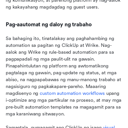
ng komunikasyon, at parehong platform ay nag-aalok 
ng kakayahang magdagdag ng guest users.
Pag-aautomat ng daloy ng trabaho
Sa bahaging ito, tinatalakay ang paghahambing ng 
automation sa pagitan ng ClickUp at Wrike. Nag-
aalok ang Wrike ng rule-based automation para sa 
pagpapadali ng mga paulit-ulit na gawain. 
Pinapahintulutan ng platform ang awtomatikong 
pagtalaga ng gawain, pag-update ng status, at mga 
abiso, na nagpapabawas ng manu-manong trabaho at 
nagsisiguro ng pagkakapare-pareho. Maaaring 
magdisenyo ng 
custom automation workflows
 upang 
i-optimize ang mga partikular na proseso, at may mga 
pre-built automation templates na magagamit para sa 
mga karaniwang sitwasyon.
Samantala, gumagamit ang ClickUp ng isang 
visual 