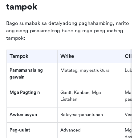
tampok
Bago sumabak sa detalyadong paghahambing, narito 
ang isang pinasimpleng buod ng mga pangunahing 
tampok:
Tampok
Wrike
Clic
Pamamahala ng 
Matatag, may estruktura
Lubos
gawain
Mga Pagtingin
Gantt, Kanban, Mga 
Marami
Listahan
pasad
Awtomasyon
Batay-sa-panuntunan
Visual
Pag-uulat
Advanced
Mga na
dashb