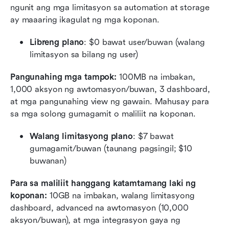
ngunit ang mga limitasyon sa automation at storage 
ay maaaring ikagulat ng mga koponan.
Libreng plano
: $0 bawat user/buwan (walang 
limitasyon sa bilang ng user)
Pangunahing mga tampok:
 100MB na imbakan, 
1,000 aksyon ng awtomasyon/buwan, 3 dashboard, 
at mga pangunahing view ng gawain. Mahusay para 
sa mga solong gumagamit o maliliit na koponan.
Walang limitasyong plano
: $7 bawat 
gumagamit/buwan (taunang pagsingil; $10 
buwanan)
Para sa maliliit hanggang katamtamang laki ng 
koponan:
 10GB na imbakan, walang limitasyong 
dashboard, advanced na awtomasyon (10,000 
aksyon/buwan), at mga integrasyon gaya ng 