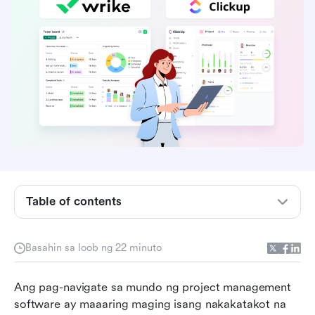
Ano ang Wrike?
Ano ang ClickUp?
Table of contents
Wrike kumpara sa ClickUp: Isang detalyadong
paghahambing ng mga tampok
Basahin sa loob ng 22 minuto
ClickUp kumpara sa Wrike: Karanasan ng
Ang pag-navigate sa mundo ng project management 
gumagamit at interface
software ay maaaring maging isang nakakatakot na 