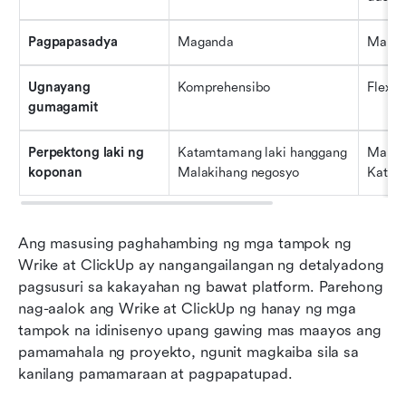
Pagpapasadya
Maganda
Mala
Ugnayang 
Komprehensibo
Flexib
gumagamit
Perpektong laki ng 
Katamtamang laki hanggang 
Maliit
koponan
Malakihang negosyo
Katam
Ang masusing paghahambing ng mga tampok ng 
Wrike at ClickUp ay nangangailangan ng detalyadong 
pagsusuri sa kakayahan ng bawat platform. Parehong 
nag-aalok ang Wrike at ClickUp ng hanay ng mga 
tampok na idinisenyo upang gawing mas maayos ang 
pamamahala ng proyekto, ngunit magkaiba sila sa 
kanilang pamamaraan at pagpapatupad.