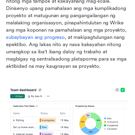
nitong mga tampok at kakayahang mag-scale. 
Dinisenyo upang pamahalaan ang mga kumplikadong 
proyekto at matugunan ang pangangailangan ng 
malalaking organisasyon, pinapahintulutan ng Wrike 
ang mga koponan na pamahalaan ang mga proyekto, 
subaybayan ang progreso
, at makipagtulungan nang 
epektibo. Ang lakas nito ay nasa kakayahan nitong 
umangkop sa iba’t ibang daloy ng trabaho at 
magbigay ng sentralisadong plataporma para sa mga 
aktibidad na may kaugnayan sa proyekto.