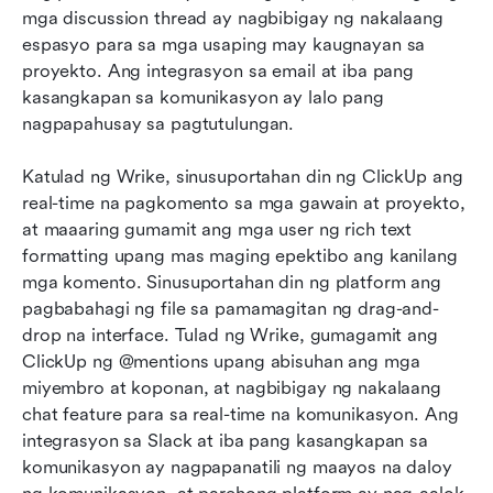
mga discussion thread ay nagbibigay ng nakalaang 
espasyo para sa mga usaping may kaugnayan sa 
proyekto. Ang integrasyon sa email at iba pang 
kasangkapan sa komunikasyon ay lalo pang 
nagpapahusay sa pagtutulungan.
Katulad ng Wrike, sinusuportahan din ng ClickUp ang 
real-time na pagkomento sa mga gawain at proyekto, 
at maaaring gumamit ang mga user ng rich text 
formatting upang mas maging epektibo ang kanilang 
mga komento. Sinusuportahan din ng platform ang 
pagbabahagi ng file sa pamamagitan ng drag-and-
drop na interface. Tulad ng Wrike, gumagamit ang 
ClickUp ng @mentions upang abisuhan ang mga 
miyembro at koponan, at nagbibigay ng nakalaang 
chat feature para sa real-time na komunikasyon. Ang 
integrasyon sa Slack at iba pang kasangkapan sa 
komunikasyon ay nagpapanatili ng maayos na daloy 