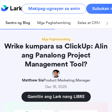
Makipag-ugnayan sa amin
Subukan n
Sentro ng Blog
Mga Paghahambing
Sales at CRM
Pa
Mga Paghahambing
Wrike kumpara sa ClickUp: Alin
ang Panalong Project
Management Tool?
Matthew Sia
Product Marketing Manager
Dec 18, 2025
Gamitin ang Lark nang LIBRE