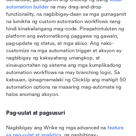
automation builder
 na may drag-and-drop 
functionality, na nagbibigay-daan sa mga gumagamit 
na lumikha ng custom automation workflows nang 
hindi kinakailangang mag-code. Pinapahintulutan ng 
platform ang awtomatikong paggawa ng gawain, 
pag-update ng status, at mga abiso. Ang nako-
customize na mga automation trigger at aksyon ay 
nagbibigay ng kakayahang umangkop, at 
sinusuportahan ng sistema ang mga kumplikadong 
automation workflows na may branching logic. Sa 
kabuuan, ipinagmamalaki ng ClickUp ang mahigit 50 
automation options na maaaring mag-automate ng 
halos anumang aksyon.
Pag-uulat at pagsusuri
Nagbibigay ang Wrike ng mga advanced na 
feature 
sa pag-uulat at analytics
, na nagbibigay-