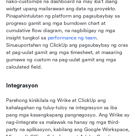
nako-customize na dashboard na may iba’t ibang 
widget upang mailarawan ang data ng proyekto. 
Pinapahintulutan ng platform ang pagsubaybay sa 
progreso gamit ang mga burndown chart at 
cumulative flow diagram, na nagbibigay ng mga 
insight tungkol sa 
performance ng team
. 
Sinusuportahan ng ClickUp ang pagsubaybay ng oras 
at pag-uulat gamit ang mga timesheet, at maaaring 
gumawa ng custom na pag-uulat gamit ang mga 
calculated field.
Integrasyon
Parehong kinikilala ng Wrike at ClickUp ang 
kahalagahan ng tuluy-tuloy na integrasyon sa iba 
pang mga kasangkapang pangnegosyo. Ang Wrike ay 
nag-iintegrate sa malawak na hanay ng mga third-
party na aplikasyon, kabilang ang Google Workspace, 