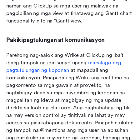
naman ang ClickUp sa mga user ng malawak na 
pagpipilian ng mga view at tinatawag ang Gantt chart 
functionality nito na “Gantt view.”
Pakikipagtulungan at komunikasyon
Parehong nag-aalok ang Wrike at ClickUp ng iba’t 
ibang tampok na idinisenyo upang 
mapalago ang 
pagtutulungan ng koponan
 at mapadali ang 
komunikasyon. Pinapadali ng Wrike ang real-time na 
pagkomento sa mga gawain at proyekto, na 
nagbibigay-daan sa mga miyembro ng koponan na 
magpalitan ng ideya at magbigay ng mga update 
direkta sa loob ng platform. Ang pagbabahagi ng file 
na may version control ay tinitiyak na lahat ay may 
access sa pinakabagong dokumento. Pinapahintulutan 
ng tampok na @mentions ang mga user na abisuhan 
ang partikular na miyembro ng koponan, habang ang 