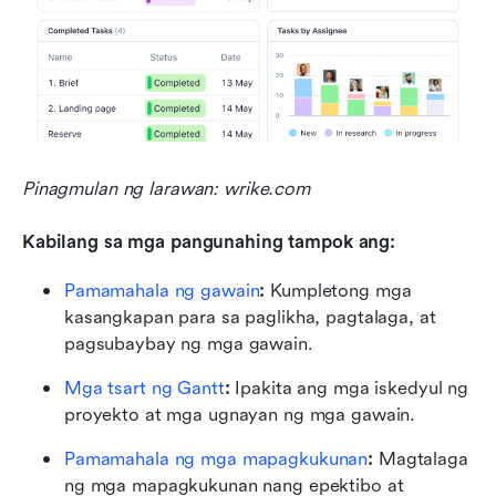
Pinagmulan ng larawan: wrike.com
Kabilang sa mga pangunahing tampok ang:
Pamamahala ng gawain
:
 Kumpletong mga 
kasangkapan para sa paglikha, pagtalaga, at 
pagsubaybay ng mga gawain.
Mga tsart ng Gantt
:
 Ipakita ang mga iskedyul ng 
proyekto at mga ugnayan ng mga gawain. 
Pamamahala ng mga mapagkukunan
:
 Magtalaga 
ng mga mapagkukunan nang epektibo at 