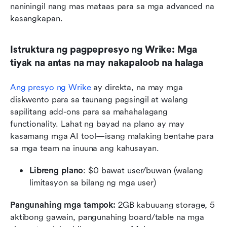
naniningil nang mas mataas para sa mga advanced na 
kasangkapan.
Istruktura ng pagpepresyo ng Wrike: Mga 
tiyak na antas na may nakapaloob na halaga
Ang presyo ng Wrike
 ay direkta, na may mga 
diskwento para sa taunang pagsingil at walang 
sapilitang add-ons para sa mahahalagang 
functionality. Lahat ng bayad na plano ay may 
kasamang mga AI tool—isang malaking bentahe para 
sa mga team na inuuna ang kahusayan.
Libreng plano
: $0 bawat user/buwan (walang 
limitasyon sa bilang ng mga user)
Pangunahing mga tampok:
 2GB kabuuang storage, 5 
aktibong gawain, pangunahing board/table na mga 