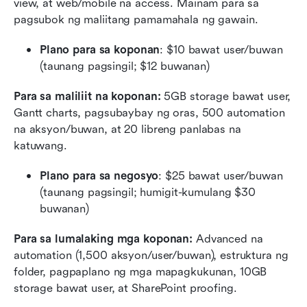
view, at web/mobile na access. Mainam para sa 
pagsubok ng maliitang pamamahala ng gawain.
Plano para sa koponan
: $10 bawat user/buwan 
(taunang pagsingil; $12 buwanan)
Para sa maliliit na koponan:
 5GB storage bawat user, 
Gantt charts, pagsubaybay ng oras, 500 automation 
na aksyon/buwan, at 20 libreng panlabas na 
katuwang.
Plano para sa negosyo
: $25 bawat user/buwan 
(taunang pagsingil; humigit-kumulang $30 
buwanan)
Para sa lumalaking mga koponan:
 Advanced na 
automation (1,500 aksyon/user/buwan), estruktura ng 
folder, pagpaplano ng mga mapagkukunan, 10GB 
storage bawat user, at SharePoint proofing.