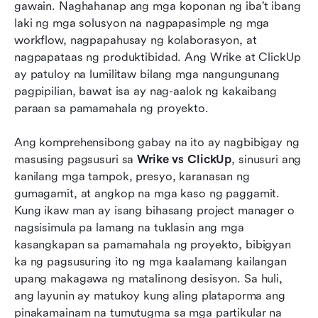
Wrike kumpara sa ClickUp: Pagpepresyo at
gawain. Naghahanap ang mga koponan ng iba’t ibang 
halaga
laki ng mga solusyon na nagpapasimple ng mga 
workflow, nagpapahusay ng kolaborasyon, at 
ClickUp kumpara sa Wrike: Mga angkop na
nagpapataas ng produktibidad. Ang Wrike at ClickUp 
gamit
ay patuloy na lumilitaw bilang mga nangungunang 
pagpipilian, bawat isa ay nag-aalok ng kakaibang 
Alternatibo sa Wrike at ClickUp
paraan sa pamamahala ng proyekto.
Konklusyon
Ang komprehensibong gabay na ito ay nagbibigay ng 
Mga Madalas Itanong
masusing pagsusuri sa 
Wrike vs ClickUp
, sinusuri ang 
kanilang mga tampok, presyo, karanasan ng 
Kaugnay na pagbasa
gumagamit, at angkop na mga kaso ng paggamit. 
Kung ikaw man ay isang bihasang project manager o 
nagsisimula pa lamang na tuklasin ang mga 
kasangkapan sa pamamahala ng proyekto, bibigyan 
ka ng pagsusuring ito ng mga kaalamang kailangan 
upang makagawa ng matalinong desisyon. Sa huli, 
ang layunin ay matukoy kung aling plataporma ang 
pinakamainam na tumutugma sa mga partikular na 