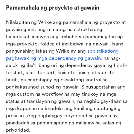
Pamamahala ng proyekto at gawain
Nilalapitan ng Wrike ang pamamahala ng proyekto at 
gawain gamit ang matatag na estrukturang 
hierarkikal, inaayos ang trabaho sa pamamagitan ng 
mga proyekto, folder, at indibidwal na gawain. Isang 
pangunahing lakas ng Wrike ay ang 
sopistikadong 
paghawak ng mga dependency ng gawain
, na nag-
aalok ng iba't ibang uri ng dependency gaya ng finish-
to-start, start-to-start, finish-to-finish, at start-to-
finish, na nagbibigay ng eksaktong kontrol sa 
pagkakasunod-sunod ng gawain. Sinusuportahan ang 
mga custom na workflow na may tinukoy na mga 
status at transisyon ng gawain, na nagbibigay-daan sa 
mga koponan na imodelo ang kanilang natatanging 
proseso. Ang pagbibigay-priyoridad sa gawain ay 
pinadadali sa pamamagitan ng malinaw na antas ng 
priyoridad.