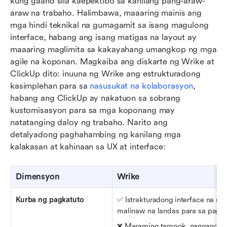
kung gaano sila kaepektibo sa kanilang pang-araw-
araw na trabaho. Halimbawa, maaaring mainis ang 
mga hindi teknikal na gumagamit sa isang magulong 
interface, habang ang isang matigas na layout ay 
maaaring maglimita sa kakayahang umangkop ng mga 
agile na koponan. Magkaiba ang diskarte ng Wrike at 
ClickUp dito: inuuna ng Wrike ang estrukturadong 
kasimplehan para sa 
nasusukat na kolaborasyon
, 
habang ang ClickUp ay nakatuon sa sobrang 
kustomisasyon para sa mga koponang may 
natatanging daloy ng trabaho. Narito ang 
detalyadong paghahambing ng kanilang mga 
kalakasan at kahinaan sa UX at interface:
Dimensyon
Wrike
Kurba ng pagkatuto
✅ Istrakturadong interface na may
malinaw na landas para sa pagka
❌ Maraming tampok, nangangail