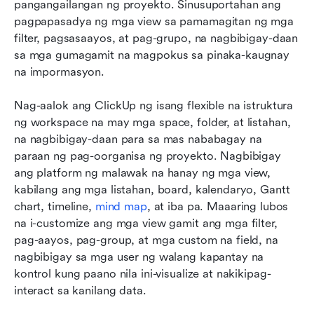
pangangailangan ng proyekto. Sinusuportahan ang 
pagpapasadya ng mga view sa pamamagitan ng mga 
filter, pagsasaayos, at pag-grupo, na nagbibigay-daan 
sa mga gumagamit na magpokus sa pinaka-kaugnay 
na impormasyon.
Nag-aalok ang ClickUp ng isang flexible na istruktura 
ng workspace na may mga space, folder, at listahan, 
na nagbibigay-daan para sa mas nababagay na 
paraan ng pag-oorganisa ng proyekto. Nagbibigay 
ang platform ng malawak na hanay ng mga view, 
kabilang ang mga listahan, board, kalendaryo, Gantt 
chart, timeline, 
mind map
, at iba pa. Maaaring lubos 
na i-customize ang mga view gamit ang mga filter, 
pag-aayos, pag-group, at mga custom na field, na 
nagbibigay sa mga user ng walang kapantay na 
kontrol kung paano nila ini-visualize at nakikipag-
interact sa kanilang data.