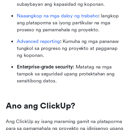
subaybayan ang kapasidad ng koponan. 
Naaangkop na mga daloy ng trabaho
:
 Iangkop 
ang plataporma sa iyong partikular na mga 
proseso ng pamamahala ng proyekto. 
Advanced reporting
:
 Kumuha ng mga pananaw 
tungkol sa progreso ng proyekto at pagganap 
ng koponan.
Enterprise-grade security:
 Matatag na mga 
tampok sa seguridad upang protektahan ang 
sensitibong datos.
Ano ang ClickUp?
Ang ClickUp ay isang maraming gamit na plataporma 
para sa pamamahala ng proyekto na idinisenyo upang 