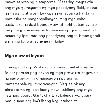
bawat aspeto ng plataporma. Maaaring magtakda 
ang mga gumagamit ng mga pasadyang field, status 
ng gawain, at workflow upang umayon sa kanilang 
partikular na pangangailangan. Ang mga nako-
customize na dashboard, view, at notification ay lalo 
pang nagpapahusay sa karanasan ng gumagamit, at 
maaaring ipatupad ang pasadyang pagba-brand gamit 
ang mga logo at scheme ng kulay.
Mga view at layout
Gumagamit ang Wrike ng sistemang nakabatay sa 
folder para sa pag-aayos ng mga proyekto at gawain, 
na nagbibigay ng organisadong paraan sa 
pamamahala ng impormasyon. Nag-aalok ang 
plataporma ng iba’t ibang view, kabilang ang mga 
listahan, board, Gantt chart, at kalendaryo, upang 
matugunan ang iba’t ibang kagustuhan at 