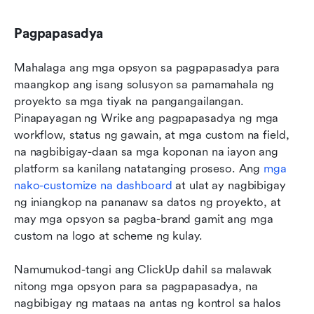
Pagpapasadya
Mahalaga ang mga opsyon sa pagpapasadya para 
maangkop ang isang solusyon sa pamamahala ng 
proyekto sa mga tiyak na pangangailangan. 
Pinapayagan ng Wrike ang pagpapasadya ng mga 
workflow, status ng gawain, at mga custom na field, 
na nagbibigay-daan sa mga koponan na iayon ang 
platform sa kanilang natatanging proseso. Ang 
mga 
nako-customize na dashboard
 at ulat ay nagbibigay 
ng iniangkop na pananaw sa datos ng proyekto, at 
may mga opsyon sa pagba-brand gamit ang mga 
custom na logo at scheme ng kulay.
Namumukod-tangi ang ClickUp dahil sa malawak 
nitong mga opsyon para sa pagpapasadya, na 
nagbibigay ng mataas na antas ng kontrol sa halos 