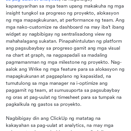
kapangyarihan sa mga team upang makakuha ng mga 
insight tungkol sa progreso ng proyekto, alokasyon 
ng mga mapagkukunan, at performance ng team. Ang 
mga nako-customize na dashboard na may iba’t ibang 
widget ay nagbibigay ng sentralisadong view ng 
mahahalagang sukatan. Pinapahintulutan ng platform 
ang pagsubaybay sa progreso gamit ang mga visual 
na chart at graph, na nagpapadali sa madaling 
pagmamanman ng mga milestone ng proyekto. Nag-
aalok ang Wrike ng mga feature para sa alokasyon ng 
mapagkukunan at pagpaplano ng kapasidad, na 
tumutulong sa mga manager na i-optimize ang 
paggamit ng team, at sumusuporta sa pagsubaybay 
ng oras at pag-uulat ng timesheet para sa tumpak na 
pagkalkula ng gastos sa proyekto.
Nagbibigay din ang ClickUp ng matatag na 
kakayahan sa pag-uulat at analytics, na may mga 