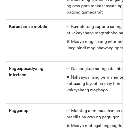
ng oras para makasanayan ng mg
bagong gumagamit
Karansan sa mobile
✅ Kumpletong suporta sa mga ta
at kakayahang magtrabaho nang o
❌ Medyo magulo ang interface n
ilang hindi maginhawang operas
Pagpapasadya ng 
✅ Naiaangkop na mga dashboar
interface
❌ Nakaayos nang permanente ang
kabuuang layout na may limitado
kakayahang magbago
Pagganap
✅ Matatag at maaasahan na may
mabilis na oras ng pagtugon
❌ Medyo mabagal ang pag-load p