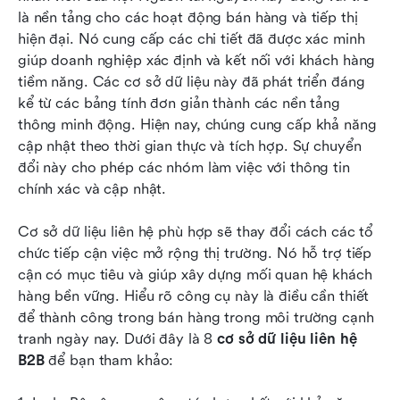
tốt nhất
là nền tảng cho các hoạt động bán hàng và tiếp thị 
hiện đại. Nó cung cấp các chi tiết đã được xác minh 
Những tính năng chính mà công cụ cơ sở dữ liệu
giúp doanh nghiệp xác định và kết nối với khách hàng 
liên hệ B2B phải có
tiềm năng. Các cơ sở dữ liệu này đã phát triển đáng 
Cách chọn công cụ cơ sở dữ liệu liên hệ B2B
kể từ các bảng tính đơn giản thành các nền tảng 
thông minh động. Hiện nay, chúng cung cấp khả năng 
Thực tiễn triển khai cho cơ sở dữ liệu liên hệ B2B
cập nhật theo thời gian thực và tích hợp. Sự chuyển 
đổi này cho phép các nhóm làm việc với thông tin 
Kết luận
chính xác và cập nhật.
Câu hỏi thường gặp
Cơ sở dữ liệu liên hệ phù hợp sẽ thay đổi cách các tổ 
Đọc liên quan
chức tiếp cận việc mở rộng thị trường. Nó hỗ trợ tiếp 
cận có mục tiêu và giúp xây dựng mối quan hệ khách 
hàng bền vững. Hiểu rõ công cụ này là điều cần thiết 
để thành công trong bán hàng trong môi trường cạnh 
tranh ngày nay. Dưới đây là 8 
cơ sở dữ liệu liên hệ 
B2B
 để bạn tham khảo: