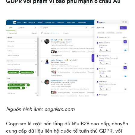
GDPR với phạm vi bao phủ mạnh ở châu Âu
Nguồn hình ảnh: cognism.com
Cognism là một nền tảng dữ liệu B2B cao cấp, chuyên 
cung cấp dữ liệu liên hệ quốc tế tuân thủ GDPR, với 