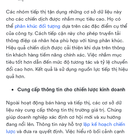
Các nhóm tiếp thị tận dụng những cơ sở dữ liệu này 
cho các chiến dịch được nhắm mục tiêu cao. Họ có 
thể 
phân khúc đối tượng
 dựa trên các đặc điểm cụ thể 
của công ty. Cách tiếp cận này cho phép truyền tải 
thông điệp cá nhân hóa phù hợp với từng phân khúc. 
Hiệu quả chiến dịch được cải thiện khi dựa trên thông 
tin khách hàng tiềm năng chính xác. Việc nhắm mục 
tiêu tốt hơn dẫn đến mức độ tương tác và tỷ lệ chuyển 
đổi cao hơn. Kết quả là sử dụng nguồn lực tiếp thị hiệu 
quả hơn.
Cung cấp thông tin cho chiến lược kinh doanh
Ngoài hoạt động bán hàng và tiếp thị, các cơ sở dữ 
liệu này cung cấp thông tin thị trường giá trị. Chúng 
giúp doanh nghiệp xác định cơ hội mới và xu hướng 
đang nổi lên. Thông tin này hỗ trợ 
lập kế hoạch chiến 
lược
 và đưa ra quyết định. Việc hiểu rõ bối cảnh cạnh 