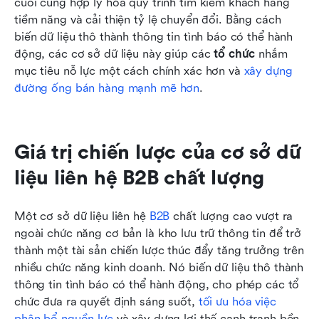
cuối cùng hợp lý hóa quy trình tìm kiếm khách hàng 
tiềm năng và cải thiện tỷ lệ chuyển đổi. Bằng cách 
biến dữ liệu thô thành thông tin tình báo có thể hành 
động, các cơ sở dữ liệu này giúp các 
tổ chức
 nhắm 
mục tiêu nỗ lực một cách chính xác hơn và 
xây dựng 
đường ống bán hàng mạnh mẽ hơn
.
Giá trị chiến lược của cơ sở dữ 
liệu liên hệ B2B chất lượng
Một cơ sở dữ liệu liên hệ 
B2B
 chất lượng cao vượt ra 
ngoài chức năng cơ bản là kho lưu trữ thông tin để trở 
thành một tài sản chiến lược thúc đẩy tăng trưởng trên 
nhiều chức năng kinh doanh. Nó biến dữ liệu thô thành 
thông tin tình báo có thể hành động, cho phép các tổ 
chức đưa ra quyết định sáng suốt, 
tối ưu hóa việc 
phân bổ nguồn lực
 và xây dựng lợi thế cạnh tranh bền 