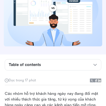
Trước phần tổng quan: Phần mềm hỗ trợ khách
hàng là gì?
Table of contents
Tổng quan về Freshdesk
Tổng quan về Zendesk
Đọc trong 17 phút
Freshdesk so với Zendesk: So sánh tính năng
Các nhóm hỗ trợ khách hàng ngày nay đang đối mặt 
Bảng so sánh giá giữa Freshdesk và Zendesk
với nhiều thách thức gia tăng, từ kỳ vọng của khách 
Đánh giá Freshdesk và Zendesk: Giá trị so với
hàng ngày càng cao và các kênh giao tiếp mở rộng, 