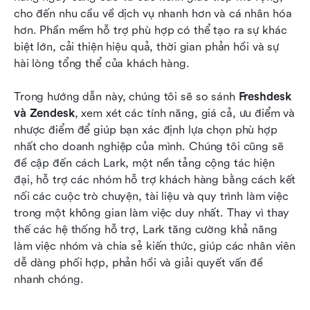
chi phí theo quy mô doanh nghiệp
cho đến nhu cầu về dịch vụ nhanh hơn và cá nhân hóa 
hơn. Phần mềm hỗ trợ phù hợp có thể tạo ra sự khác 
Freshdesk so với Zendesk: Ưu điểm, nhược điểm
biệt lớn, cải thiện hiệu quả, thời gian phản hồi và sự 
và những thông tin chi tiết
hài lòng tổng thể của khách hàng. 
Vượt ra ngoài bộ phận hỗ trợ: Tại sao Lark đã
Trong hướng dẫn này, chúng tôi sẽ so sánh 
trở thành lựa chọn phổ biến
Freshdesk 
và Zendesk
, xem xét các tính năng, giá cả, ưu điểm và 
Chọn giải pháp phù hợp: Freshdesk, Zendesk
nhược điểm để giúp bạn xác định lựa chọn phù hợp 
hoặc Lark
nhất cho doanh nghiệp của mình. Chúng tôi cũng sẽ 
đề cập đến cách Lark, một nền tảng cộng tác hiện 
Các phương pháp tốt nhất để triển khai
đại, hỗ trợ các nhóm hỗ trợ khách hàng bằng cách kết 
nối các cuộc trò chuyện, tài liệu và quy trình làm việc 
Kết luận
trong một không gian làm việc duy nhất. Thay vì thay 
Câu hỏi thường gặp
thế các hệ thống hỗ trợ, Lark tăng cường khả năng 
làm việc nhóm và chia sẻ kiến thức, giúp các nhân viên 
Đọc liên quan
dễ dàng phối hợp, phản hồi và giải quyết vấn đề 
nhanh chóng.