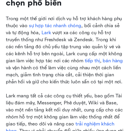
chọn phổ biến
Trong một thế giới nơi dịch vụ hỗ trợ khách hàng phụ 
thuộc vào 
sự hợp tác nhanh chóng
, bối cảnh chia sẻ 
và tự động hóa, 
Lark
 vượt xa các công cụ hỗ trợ 
truyền thống như Freshdesk và Zendesk. Trong khi 
các nền tảng đó chủ yếu tập trung vào quản lý vé và 
các kênh hỗ trợ bên ngoài, Lark cung cấp một không 
gian làm việc hợp tác nơi các nhóm 
tiếp thị
, 
bán hàng
và vận hành có thể làm việc cùng nhau một cách liền 
mạch, giảm tình trạng chia cắt, cải thiện thời gian 
phản hồi và giữ cho kiến thức luôn sẵn có tại một nơi.
Lark mang tất cả các công cụ thiết yếu, bao gồm Tài 
liệu đám mây, Messenger, Phê duyệt, Wiki và Base, 
vào một nền tảng kết nối duy nhất, cung cấp cho các 
nhóm hỗ trợ một không gian làm việc thống nhất để 
giao tiếp, theo dõi và nâng cao 
trải nghiệm khách 
hàng
. Thay vì phải chuyển đổi giữa nhiều ứng dụng rời 