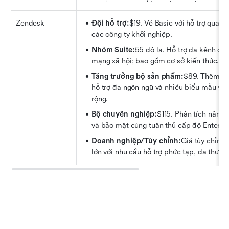
Zendesk
Đội hỗ trợ:
$19. Vé Basic với hỗ trợ qua e
các công ty khởi nghiệp.
Nhóm Suite:
55 đô la. Hỗ trợ đa kênh qua 
mạng xã hội; bao gồm cơ sở kiến thức.
Tăng trưởng bộ sản phẩm:
$89. Thêm các
hỗ trợ đa ngôn ngữ và nhiều biểu mẫu yê
rộng.
Bộ chuyên nghiệp:
$115. Phân tích nâng c
và bảo mật cùng tuân thủ cấp độ Enterpri
Doanh nghiệp/Tùy chỉnh:
Giá tùy chỉnh.
lớn với nhu cầu hỗ trợ phức tạp, đa thươn