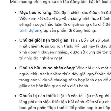
Mọi chương trình nghị sự có tác động lớn, bất kể loạ
Mục tiêu rõ ràng: 
Xác định chính xác điều cần đư
Việc xem xét các ví dụ về chương trình họp thành
sẽ ngăn cuộc thảo luận đi chệch sang các chủ đề
trình dự án
 giúp sản phẩm đi đúng hướng.
Chủ đề giới hạn thời gian:
 Phân bổ một số phút 
nhất chiếm toàn bộ lịch trình. Kỷ luật này là đặc 
kinh doanh chuyên nghiệp, được sử dụng để tôn tr
trì nhịp độ nghiêm ngặt.
Chủ sở hữu được phân công:
 Việc chỉ định một
người chịu trách nhiệm thúc đẩy giải quyết vấn đề
trong các ví dụ về chương trình họp lãnh đạo để d
giữa các bên liên quan cấp điều hành.
Chuẩn bị cần thiết:
 Liệt kê các tài liệu mà người
lãng phí cho việc thiết lập bối cảnh. Các ví dụ ch
bao gồm phần “đọc trước” để phiên họp trực tiếp