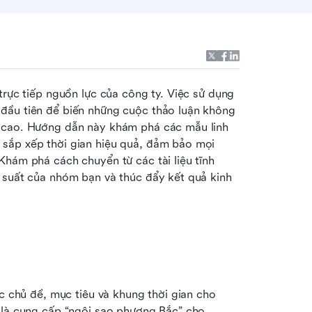
Một cuộc họp không có lộ trình rõ ràng là sự tiêu hao trực tiếp nguồn lực của công ty. Việc sử dụng 
đầu tiên để biến những cuộc thảo luận không 
 cao. Hướng dẫn này khám phá các mẫu linh 
sắp xếp thời gian hiệu quả, đảm bảo mọi 
hám phá cách chuyển từ các tài liệu tĩnh 
 suất của nhóm bạn và thúc đẩy kết quả kinh 
c chủ đề, mục tiêu và khung thời gian cho 
 là cung cấp “ngôi sao phương Bắc” cho 