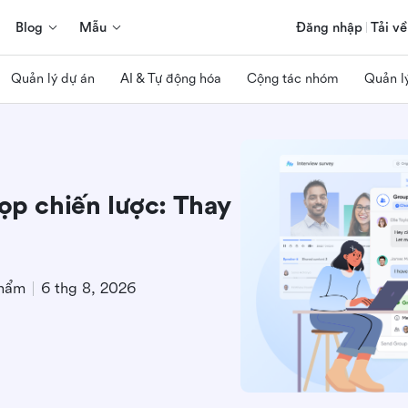
Blog
Mẫu
Đăng nhập
Tải về
Quản lý dự án
AI & Tự động hóa
Cộng tác nhóm
Quản l
họp chiến lược: Thay
phẩm
6 thg 8, 2026