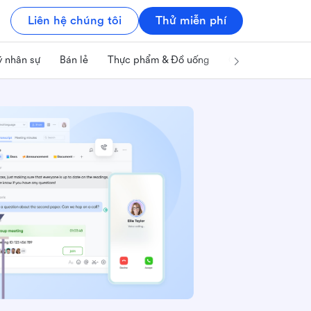
Liên hệ chúng tôi
Thử miễn phí
ý nhân sự
Bán lẻ
Thực phẩm & Đồ uống
Công nghệ & IT