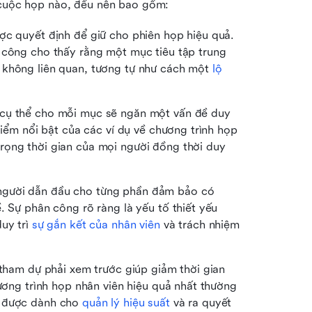
i cuộc họp nào, đều nên bao gồm:
ợc quyết định để giữ cho phiên họp hiệu quả. 
 công cho thấy rằng một mục tiêu tập trung 
 không liên quan, tương tự như cách một 
lộ 
cụ thể cho mỗi mục sẽ ngăn một vấn đề duy 
điểm nổi bật của các ví dụ về chương trình họp 
ọng thời gian của mọi người đồng thời duy 
 người dẫn đầu cho từng phần đảm bảo có 
. Sự phân công rõ ràng là yếu tố thiết yếu 
uy trì 
sự gắn kết của nhân viên
 và trách nhiệm 
 tham dự phải xem trước giúp giảm thời gian 
ương trình họp nhân viên hiệu quả nhất thường 
 được dành cho 
quản lý hiệu suất
 và ra quyết 