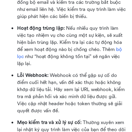
đồng bộ email và kiểm tra các trường bắt buộc 
như email liên hệ. Việc kiểm tra quy trình làm việc 
giúp phát hiện các biến bị thiếu.
Hoạt động trùng lặp: 
Nếu nhiều quy trình làm 
việc tạo nhiệm vụ cho cùng một sự kiện, sẽ xuất 
hiện bản trùng lặp. Kiểm tra lại các tự động hóa 
để xem hoạt động nào bị chồng chéo. Thêm 
bộ 
lọc
 như “hoạt động không tồn tại” sẽ ngăn việc 
lặp lại.
Lỗi Webhook: 
Webhook có thể gặp sự cố do 
điểm cuối hết hạn, vấn đề xác thực hoặc không 
khớp dữ liệu tải. Hãy xem lại URL webhook, kiểm 
tra mã phản hồi và xác minh dữ liệu được gửi. 
Việc cập nhật header hoặc token thường sẽ giải 
quyết được vấn đề.
Mẹo kiểm tra và xử lý sự cố: 
Thường xuyên xem 
lại nhật ký quy trình làm việc của bạn để theo dõi 