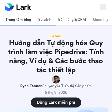
Trung tâm blog
So sánh
Bán hàng & CRM
Quản lý dự
So sánh
Hướng dẫn Tự động hóa Quy
trình làm việc Pipedrive: Tính
năng, Ví dụ & Các bước thao
tác thiết lập
Ryan Tanner
Chuyên gia Tiếp thị Sản phẩm
6 thg 8, 2026
Dùng Lark miễn phí
Pipedrive workflow automation là gì?