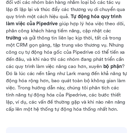
đối với các nhóm bán hàng nhằm loại bỏ các tác vụ 
lặp đi lặp lại và thúc đẩy các thương vụ di chuyển qua 
Ưu điểm và hạn chế của từng phương pháp
quy trình một cách hiệu quả. 
Tự động hóa quy trình 
Lark: Một giải pháp thay thế mạnh mẽ cho việc
làm việc của Pipedrive
 giúp hợp lý hóa việc theo dõi, 
tự động hóa quy trình làm việc giữa các nhóm
phân công khách hàng tiềm năng, cập nhật các 
trường
 và gửi thông tin liên lạc kịp thời, tất cả trong 
Lark so với Pipedrive: So sánh tự động hóa quy
một CRM gọn gàng, tập trung vào thương vụ. Nhưng 
trình làm việc
công cụ tự động hóa gốc của Pipedrive có thể tiến xa 
đến đâu, và khi nào thì các nhóm đang phát triển cần 
Kết luận
các quy trình làm việc nâng cao hơn, xuyên 
bộ phận
? 
Câu hỏi thường gặp
Đó là lúc các nền tảng như Lark mang đến khả năng tự 
động hóa rộng hơn, bao quát toàn bộ không gian làm 
Đọc liên quan
việc. Trong hướng dẫn này, chúng tôi phân tích các 
tính năng tự động hóa của Pipedrive, các bước thiết 
lập, ví dụ, các vấn đề thường gặp và khi nào nên nâng 
cấp lên một hệ thống tự động hóa thống nhất hơn.