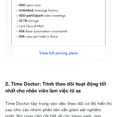
500
 users max
Unlimited
 message history
500-participant
 video meetings
15 TB
 storage
Lark Docs & Mail
50k
 Base automation runs/month
20k
 rows per table in Base
View full pricing plans
2. Time Doctor: Trình theo dõi hoạt động tốt 
nhất cho nhân viên làm việc từ xa
Time Doctor tập trung vào việc theo dõi có độ hiển thị 
cao cho các nhóm phân tán cần giám sát nghiêm 
ngặt. Nó cung cấp chi tiết về các trang web, ứng 