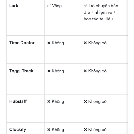
Lark
✅ Vâng
✅ Trò chuyện bản 
✅ 
địa + nhiệm vụ + 
kh
hợp tác tài liệu
Time Doctor
❌ Không
❌ Không có
✅ 
Toggl Track
❌ Không
❌ Không có
✅ 
Hubstaff
❌ Không
❌ Không có
✅ 
Clockify
❌ Không
❌ Không có
⚠️