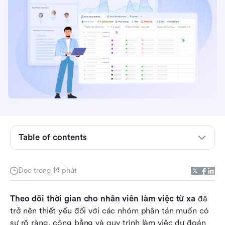
Những điểm chính: Phần mềm theo dõi thời gian
tốt nhất cho nhân viên làm việc từ xa
Ảnh chụp so sánh công cụ cho các nhóm làm
việc từ xa
Table of contents
Hiểu về việc theo dõi thời gian cho nhân viên
làm việc từ xa
Đọc trong 14 phút
Phương pháp theo dõi thời gian cho nhân viên
Theo dõi thời gian cho nhân viên làm việc từ xa
làm việc từ xa
 đã 
trở nên thiết yếu đối với các nhóm phân tán muốn có 
12 Phần mềm theo dõi thời gian tốt nhất cho
sự rõ ràng, công bằng và quy trình làm việc dự đoán 