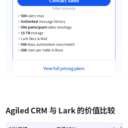
Contact sales
Billed annually
500
 users max
Unlimited
 message history
500-participant
 video meetings
15 TB
 storage
Lark Docs & Mail
50k
 Base automation runs/month
20k
 rows per table in Base
View full pricing plans
Agiled CRM 与 Lark 的价值比较