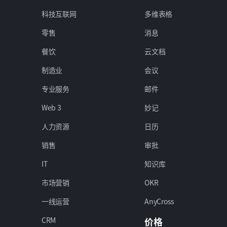
科技互联网
多维表格
零售
消息
餐饮
云文档
制造业
会议
专业服务
邮件
Web 3
妙记
人力资源
日历
销售
审批
IT
知识库
市场营销
OKR
一线运营
AnyCross
CRM
价格