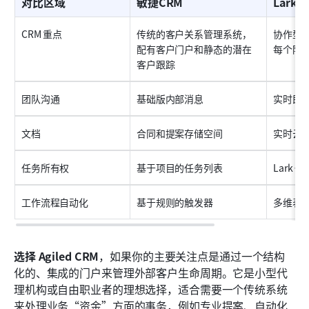
对比区域
敏捷CRM
Lark
CRM 重点
传统的客户关系管理系统，
协作型
配有客户门户和静态的潜在
每个阶
客户跟踪
团队沟通
基础版内部消息
实时即
文档
合同和提案存储空间
实时云
任务所有权
基于项目的任务列表
Lark 
工作流程自动化
基于规则的触发器
多维表
选择 Agiled CRM
，如果你的主要关注点是通过一个结构
化的、集成的门户来管理外部客户生命周期。它是小型代
理机构或自由职业者的理想选择，适合需要一个传统系统
来处理业务“资金”方面的事务，例如专业提案、自动化