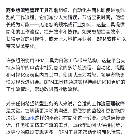
如何为您的公司选择最佳的bpm软件
商业版流程管理工具
帮助组织、自动化并简化即使是最混
乱的工作流程。它们减少人为错误，节省宝贵时间，使增
真实BPM工具案例研究：团队如何解锁真正的影响
长成为可能——无论您的规模或行业如何。这些工具提供
力
简化的工作流程，提升效率和协作。如果您想提高效率，
获得更好的可视性，或无压力地扩展业务，
BPM软件
可以
结论
带来显著变化。
常见问题
许多组织使用BPM工具为日常工作带来结构。这些平台支
了解更多阅读
持从简单的申请审批到复杂的多阶段流程。自动化、提醒
和可视化仪表盘内置其中，使团队压力减轻，领导者能更
快发现改进机会。BPM工具还通过实现持续优化和更好的
工作流管理，帮助改进商业版流程。
对于任何希望转型业务的人来说，合适的
工作流管理软件
是关键。它解锁更清晰的沟通、更便捷的监控和更智能的
决策。像
Lark
这样的平台旨在简化这一转变。通过连接会
话、任务和文档工作流的工具，Lark帮助团队保持同步，
以更少的麻烦实现更多。BPM工具还帮助组织简化运营，