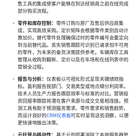
售工具的集成使客户能够在到达经销商之前在线完成
部分购买流程。
零件和库存控制：
零件订购与原厂及售后供应商集
成，实现高效采购。定价矩阵会根据零件类别自动计
算加价。替代零件处理确保过时的零件编号会重定向
到当前替代品。丢失销售跟踪可识别已请求但不可用
的零件，为未来的备货决策提供参考。车辆库存工具
管理从收购到翻新、定价以及在车场和在线列表中的
营销全过程。
报告与分析：
仪表板以可视化形式呈现关键绩效指
标。盈利报告按部门、交易类型或地点细分利润率。
技术人员生产力报告跟踪效率与标准的对比。营销投
资回报率跟踪将潜在客户来源与成交交易相连接。预
测工具有助于预测服务需求、零件需求和销售趋势，
而设计良好的
CRM仪表板
可实时呈现这些洞察，以便
更快速地做出决策。
云托管与移动性：
基于云的部署消除了本地服务器管