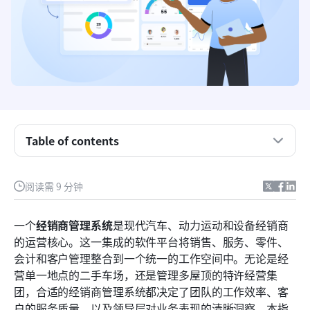
经销商管理系统的关键功能
经销商管理系统在日常运营中的运作方式
现代经销商管理软件的核心功能
经销商管理系统采用的益处
如何选择合适的经销商管理系统
Table of contents
向DMS供应商提出的关键问题
阅读需 9 分钟
常见挑战及避免方法
将 Lark 与您的经销商管理系统配合使用
一个
经销商管理系统
是现代汽车、动力运动和设备经销商
的运营核心。这一集成的软件平台将销售、服务、零件、
经销商管理系统的未来趋势
会计和客户管理整合到一个统一的工作空间中。无论是经
结论
营单一地点的二手车场，还是管理多屋顶的特许经营集
团，合适的经销商管理系统都决定了团队的工作效率、客
常见问题
户的服务质量，以及领导层对业务表现的清晰洞察。本指