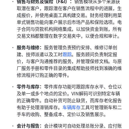
销售与财务及保险（F&I）：
销售模块从多个来源获
取潜在客户，跟踪潜在客户在销售流程中的进展，生
成报价，并使用桌面工具构建交易。财务经理利用菜
单式销售功能向客户展示后市场产品和保险选项。电
子合同与贷款机构网络集成，以加快资金到账，所有
交易文档都整理在数字交易夹中，以便合规和审计。
服务与维修：
服务管理负责预约安排、维修订单创
建、技师派遣以及工时
跟踪
。服务顾问负责制定报
价，与客户沟通推荐的服务，并管理保修文档。与原
厂服务手册和零件目录的集成帮助技师找到准确的维
修流程并订购正确的零件。
零件与库存：
零件库存功能可跟踪库存水平、仓位以
及单一或多个地点的定价。VIN解码可识别特定车辆
的正确零件。自动补货可防止缺货，而库存老化报告
有助于处理滞销库存。
车辆库存
工具可管理新车和二
手车的收购、整备成本、定价以及销售展示。
会计与报告：
会计模块可自动处理总账分录、应付账