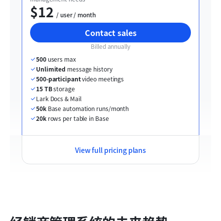
$12
  / user / month
Contact sales
Billed annually
500
 users max
Unlimited
 message history
500-participant
 video meetings
15 TB
 storage
Lark Docs & Mail
50k
 Base automation runs/month
20k
 rows per table in Base
View full pricing plans