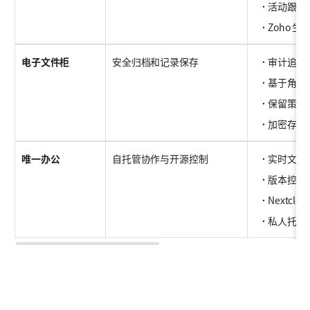
活动跟踪
Zoho 
电子文件柜
安全归档和记录保存
审计追踪
基于角色
保留策略
加密存储
唯一办公
自托管协作与开源控制
实时文档
版本控制
Nextclo
私人托管