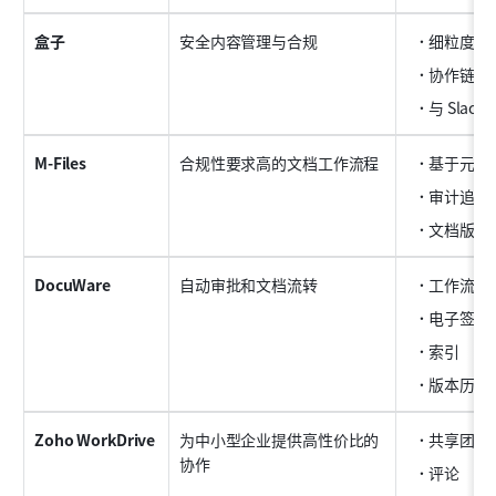
盒子
安全内容管理与合规
细粒度访
协作链接
与 Slack 
M-Files
合规性要求高的文档工作流程
基于元数
审计追踪
文档版本
DocuWare
自动审批和文档流转
工作流程
电子签名
索引
版本历史
Zoho WorkDrive
为中小型企业提供高性价比的
共享团队
协作
评论