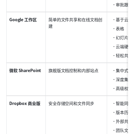
审批跟踪
Google 工作区
简单的文件共享和在线文档创
基于云的
建
表格
幻灯片
云端硬盘
轻松共享
微软 SharePoint
旗舰版文档控制和内部站点
集中式文
深度集成 Mi
高级权限
Dropbox 商业版
安全存储空间和文件同步
智能同步
版本历史
外部共享
团队文件