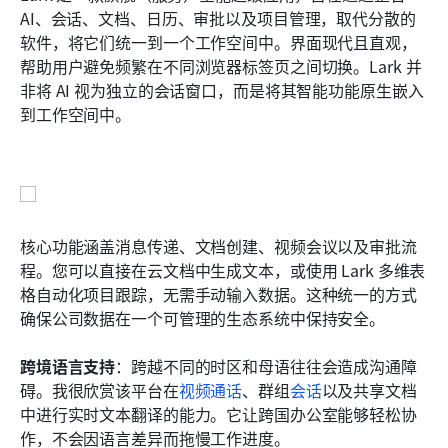
AI、会话、文档、日历、审批以及项目管理，取代分散的
软件，将它们统一到一个工作空间中。界面现代且直观，
帮助用户避免频繁在不同浏览器标签页之间切换。Lark 并
非将 AI 视为独立的会话窗口，而是将其智能功能原生嵌入
到工作空间中。
核心功能涵盖消息传递、文档创建、视频会议以及审批流
程。您可以直接在云文档中生成文本，或使用 Lark 多维表
格自动化项目跟踪，无需手动输入数据。这种统一的方式
确保公司数据在一个可管理的生态系统中保持安全。
跨境语言支持
：跨越不同的时区和母语往往会造成沟通障
碍。我很欣赏该平台在
视频通话
、群组
会话
以及共享文档
中进行实时文本翻译的能力。它让跨国办公室能够轻松协
作，不会因语言差异而拖慢工作进度。