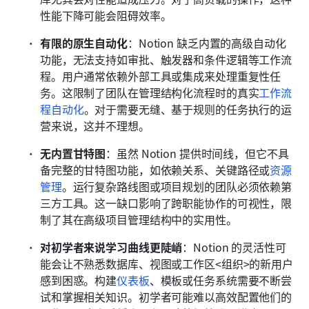
性能下降可能会阻碍效率。
有限的原生自动化
：Notion 缺乏内置的高级自动化
功能，无法支持如审批、触发器和条件逻辑等工作流
程。用户通常依赖外部工具或集成来处理重复性任
务。这限制了团队在管理结构化流程时的真实
工作流
程自动化
。对于需要无缝、基于规则的任务执行的运
营来说，这并不理想。
无内置甘特图
：虽然 Notion 提供时间线，但它不具
备完整的甘特图功能，如依赖关系、关键路径或
资源
管理
。运行复杂路线图或项目规划的团队必须依赖第
三方工具。这一缺口影响了跨职能协作的可视性，限
制了其在高级项目管理结构中的实用性。
对初学者来说学习曲线更陡峭
：Notion 的灵活性可
能会让不熟悉数据库、视图或工作区<组织>的新用户
感到困惑。构建
仪表板
、模板或任务系统需要不断尝
试和掌握相关知识。初学者可能难以高效配置他们的