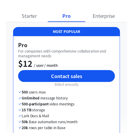
Starter
Pro
Enterprise
MOST POPULAR
Pro
For companies with comprehensive collaboration and 
management needs
$12
  / user / month
Contact sales
Billed annually
500
 users max
Unlimited
 message history
500-participant
 video meetings
15 TB
 storage
Lark Docs & Mail
50k
 Base automation runs/month
20k
 rows per table in Base