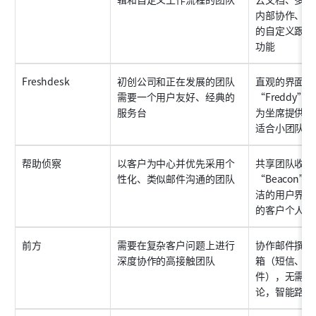
内部协作、用
的自定义跟踪
功能
Freshdesk
初创公司和正在发展的团队
直观的界面、
需要一个用户友好、经典的
“Freddy
服务台
为坐席提供的
适合小团队的
帮助侦察
以客户为中心并优先采用个
共享团队收件
性化、类似邮件沟通的团队
“Beacon
洁的用户界面
的客户个人资
前方
需要在复杂客户问题上进行
协作邮件撰写
深度协作的高接触团队
箱（短信、Wh
件），无需转
论，智能路由