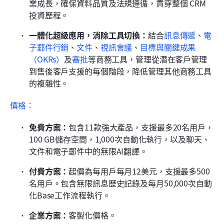
業成長，確保資料品質及法規遵循，貫穿整個 CRM 
投資歷程。
一體化超級應用，消除工具切換：
結合
訊息傳遞
、
電
子郵件行銷
、
文件
、
視訊會議
、
目標與關鍵成果
（OKRs）
及
審批
等商務工具，管理從潛在客戶管理
到售後客戶支援的每個階段，降低管理其他商務工具
的複雜性。
價格：
免費方案：
包含11款強大產品，支援最多20名用戶，
100 GB儲存空間，1,000次自動化執行，以及聊天、
文件和電子郵件中的無限AI翻譯。
付費方案：
起價為每用戶每月12美元，支援最多500
名用戶。包含無限訊息歷史記錄及每月50,000次自動
化Base工作流程執行。
企業方案：
客製化價格。