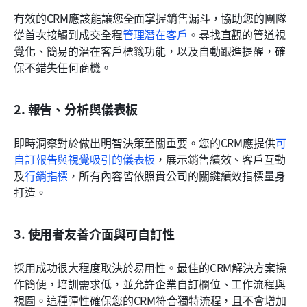
有效的CRM應該能讓您全面掌握銷售漏斗，協助您的團隊
從首次接觸到成交全程
管理潛在客戶
。尋找直觀的管道視
覺化、簡易的潛在客戶標籤功能，以及自動跟進提醒，確
保不錯失任何商機。
2. 報告、分析與儀表板
即時洞察對於做出明智決策至關重要。您的CRM應提供
可
自訂報告與視覺吸引的儀表板
，展示銷售績效、客戶互動
及
行銷指標
，所有內容皆依照貴公司的關鍵績效指標量身
打造。
3. 使用者友善介面與可自訂性
採用成功很大程度取決於易用性。最佳的CRM解決方案操
作簡便，培訓需求低，並允許企業自訂欄位、工作流程與
視圖。這種彈性確保您的CRM符合獨特流程，且不會增加