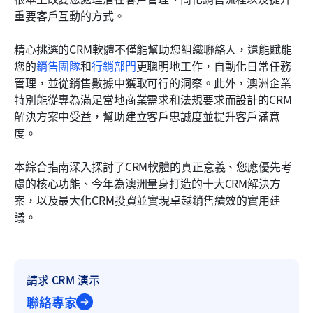
有效使用銷售客戶關係管理軟體的額外建議
重要客戶互動的方式。
結論
精心挑選的CRM軟體不僅能幫助您組織聯絡人，還能賦能
您的
銷售團隊
和
行銷部門
更聰明地工作，自動化日常任務
常見問題
管理，並從銷售數據中獲取可行的洞察。此外，澳洲企業
相關閱讀
特別能從專為滿足當地商業需求和法規要求而設計的CRM
解決方案中受益，幫助建立客戶忠誠度並提升客戶滿意
度。
本綜合指南深入探討了CRM軟體的真正意義、您應優先考
慮的核心功能、今年為澳洲量身打造的十大CRM解決方
案，以及最大化CRM投資並實現卓越銷售績效的實用建
議。
請求 CRM 演示
聯絡專家