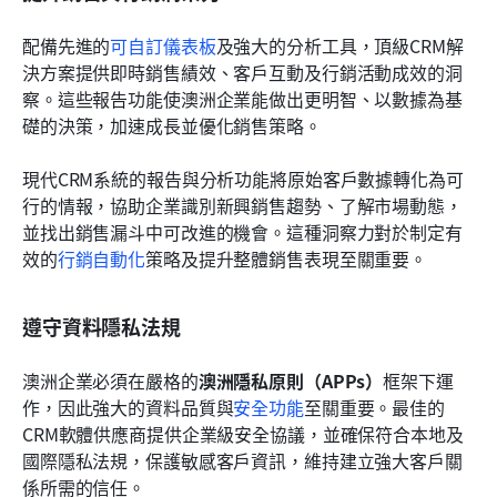
配備先進的
可自訂儀表板
及強大的分析工具，頂級CRM解
決方案提供即時銷售績效、客戶互動及行銷活動成效的洞
察。這些報告功能使澳洲企業能做出更明智、以數據為基
礎的決策，加速成長並優化銷售策略。
現代CRM系統的報告與分析功能將原始客戶數據轉化為可
行的情報，協助企業識別新興銷售趨勢、了解市場動態，
並找出銷售漏斗中可改進的機會。這種洞察力對於制定有
效的
行銷自動化
策略及提升整體銷售表現至關重要。
遵守資料隱私法規
澳洲企業必須在嚴格的
澳洲隱私原則（APPs）
框架下運
作，因此強大的資料品質與
安全功能
至關重要。最佳的
CRM軟體供應商提供企業級安全協議，並確保符合本地及
國際隱私法規，保護敏感客戶資訊，維持建立強大客戶關
係所需的信任。