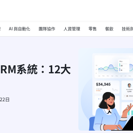
理
AI 與自動化
團隊協作
人資管理
零售
餐飲
技術與
RM系統：12大
月22日