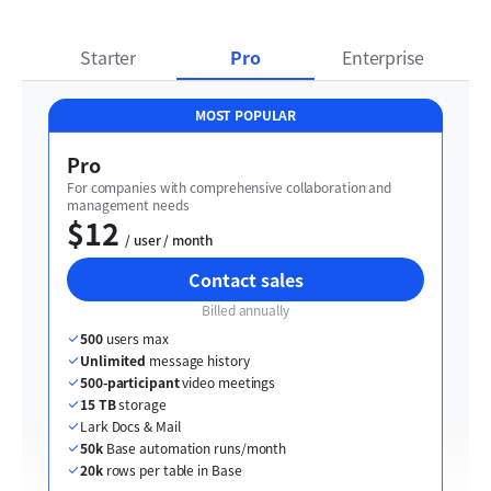
Starter
Pro
Enterprise
MOST POPULAR
Pro
For companies with comprehensive collaboration and 
management needs
$12
  / user / month
Contact sales
Billed annually
500
 users max
Unlimited
 message history
500-participant
 video meetings
15 TB
 storage
Lark Docs & Mail
50k
 Base automation runs/month
20k
 rows per table in Base