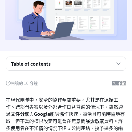
什麼是 Google 文件？
如何安全分享 Google 文件
Table of contents
Google 文件共享權限
Google 文件的分享設定
閱讀約 10 分鐘
可能需要的提示：撤銷對共享 Google 文件的存取權
在現代團隊中，安全的協作至關重要，尤其是在遠端工
透過 Google 分享文件的風險
作、跨部門專案以及外部合作日益普遍的情況下。雖然透
過
文件分享
與
Google
能讓協作快速、靈活且可隨時隨地存
認識 Lark：更安全的文件協作替代方案
取，但不當的權限設定可能會在無意間暴露敏感資料。許
未來趨勢推動的安全協作文件共享
多使用者在不知情的情況下建立公開連結、授予過多的編