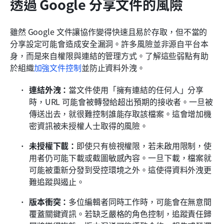
透過 Google 分享文件的風險
雖然 Google 文件讓協作變得快速且易於存取，但不當的
分享設定可能會造成安全漏洞。許多風險並非源自平台本
身，而是來自權限與連結的管理方式。了解這些弱點有助
於組織
加強文件控制
並防止資料外洩。
連結外洩：
當文件使用「擁有連結的任何人」分享
時，URL 可能會被轉發給超出預期的接收者。一旦被
傳送出去，就很難控制誰能存取該檔案。這會增加機
密資訊被未授權人士取得的風險。
未授權下載：
即使只有檢視權限，若未啟用限制，使
用者仍可能下載或截圖敏感內容。一旦下載，檔案就
可能被重新分發到受控環境之外。這使得資料外洩更
難追蹤與遏止。
版本衝突：
多位編輯者同時工作時，可能會在無意間
覆蓋關鍵資訊。若缺乏嚴格的角色控制，追蹤責任歸