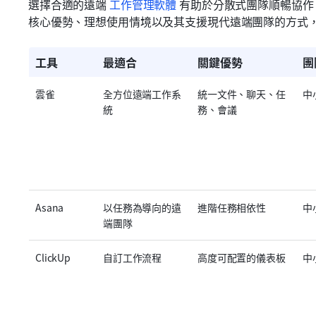
選擇合適的遠端 
工作管理軟體
 有助於分散式團隊順暢協
核心優勢、理想使用情境以及其支援現代遠端團隊的方式
工具
最適合
關鍵優勢
團
雲雀
全方位遠端工作系
統一文件、聊天、任
中
統
務、會議
Asana
以任務為導向的遠
進階任務相依性
中
端團隊
ClickUp
自訂工作流程
高度可配置的儀表板
中