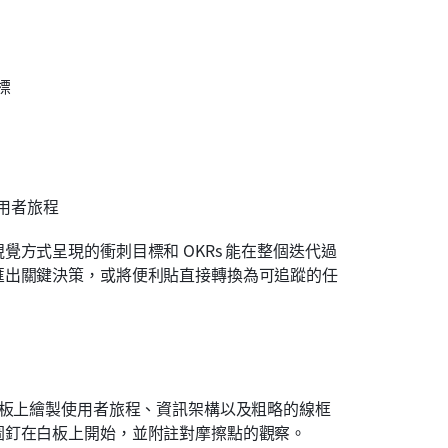
標
用者旅程
方式呈現的衝刺目標和 OKRs 能在整個迭代過
匯出關鍵決策，或將便利貼直接轉換為可追蹤的任
白板上繪製使用者旅程、資訊架構以及粗略的線框
圖釘在白板上開始，並附註對摩擦點的觀察。