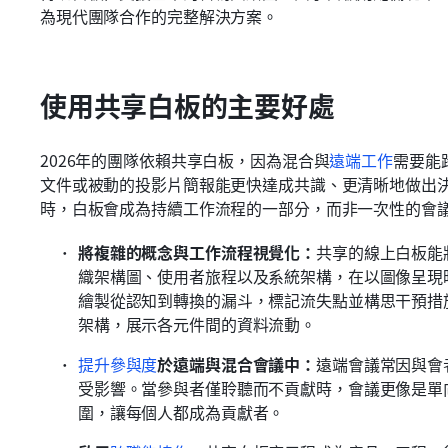
為現代團隊合作的完整解決方案。
使用共享白板的主要好處
2026年的團隊依賴共享白板，因為混合與
遠端工作
需要能
文件或被動的投影片簡報能更快達成共識、更清晰地做出決策
時，白板會成為持續工作流程的一部分，而非一次性的會
將複雜的概念與工作流程視覺化：
共享的線上白板能
織架構圖、使用者旅程以及系統架構，在以圖像呈現
繪製從認知到轉換的漏斗，標記流失點並構思干預措
架構，展示各元件間的資料流動。
提升參與度
於遠端與混合會議中：
遠端會議常因與會
受影響。當參與者僅聆聽而不貢獻時，會議更像是單
圍，讓每個人都成為貢獻者。