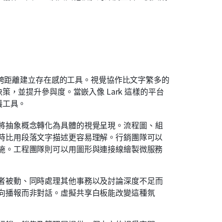
跨距離建立存在感的工具。視覺協作比文字繁多的
，並提升參與度。當嵌入像 Lark 這樣的平台
議工具。
將抽象概念轉化為具體的視覺呈現。流程圖、組
時比用段落文字描述更容易理解。行銷團隊可以
施。工程團隊則可以用圖形與連接線繪製微服務
者被動、同時處理其他事務以及討論深度不足而
向播報而非對話。虛擬共享白板能改變這種氛