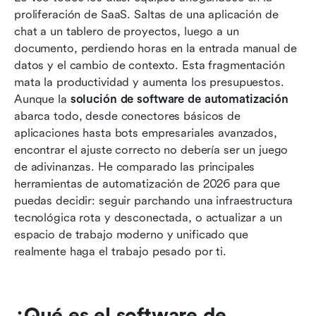
proliferación de SaaS. Saltas de una aplicación de 
Las 8 mejores soluciones de software de
chat a un tablero de proyectos, luego a un 
automatización en 2026
documento, perdiendo horas en la entrada manual de 
datos y el cambio de contexto. Esta fragmentación 
Cómo elegir el software de automatización
mata la productividad y aumenta los presupuestos. 
adecuado para tu equipo
Aunque la 
solución de software de automatización
abarca todo, desde conectores básicos de 
El verdadero ROI de la automatización: más allá
aplicaciones hasta bots empresariales avanzados, 
del ahorro de tiempo
encontrar el ajuste correcto no debería ser un juego 
Conclusión
de adivinanzas. He comparado las principales 
herramientas de automatización de 2026 para que 
Preguntas frecuentes
puedas decidir: seguir parchando una infraestructura 
tecnológica rota y desconectada, o actualizar a un 
Lectura relacionada
espacio de trabajo moderno y unificado que 
realmente haga el trabajo pesado por ti.
¿Qué es el software de 