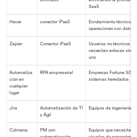
SaaS
Hacer
conector iPaaS
Enrutamiento técnico de
operaciones con datos 
Zapier
Conector iPaaS
Usuarios no técnicos que
necesitan enlaces simpl
uno
Automatiza
RPA empresarial
Empresas Fortune 500 e
ción en 
sistemas heredados
cualquier 
lugar
Jira
Automatización de TI 
Equipos de ingeniería 
y Ágil
Colmena
PM con 
Equipos que necesitan ta
automatización
visuales de proyectos