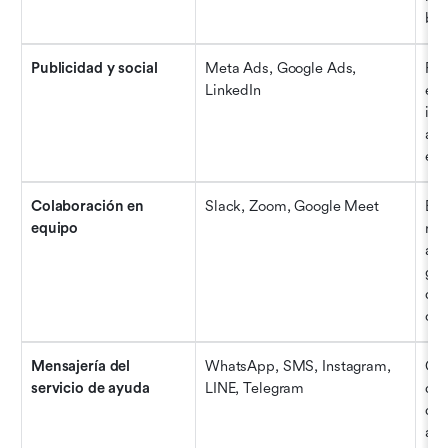
ban
Publicidad y social
Meta Ads, Google Ads, 
Fac
LinkedIn
ent
inv
anu
el 
Colaboración en 
Slack, Zoom, Google Meet
Env
equipo
neg
aut
gra
dir
cor
Mensajería del 
WhatsApp, SMS, Instagram, 
Con
servicio de ayuda
LINE, Telegram
dir
de 
al 