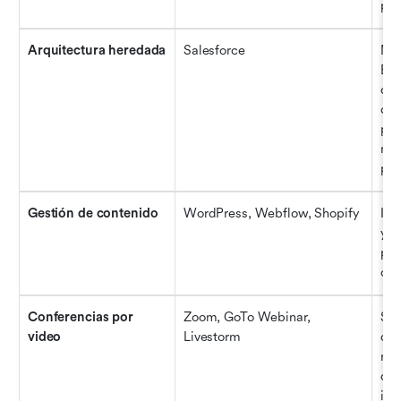
pre
Arquitectura heredada
Salesforce
Man
Est
que
ope
pre
mar
pro
Gestión de contenido
WordPress, Webflow, Shopify
Int
y s
par
ofr
Conferencias por 
Zoom, GoTo Webinar, 
Sin
video
Livestorm
dat
reu
dir
ind