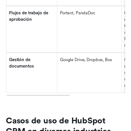
Flujos de trabajo de 
Portant, PandaDoc
Can
aprobación
eta
tab
aut
fir
de
Gestión de 
Google Drive, Dropbox, Box
Con
documentos
nub
car
con
dir
Casos de uso de HubSpot 