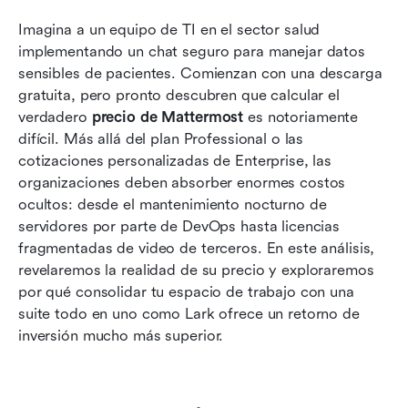
El espacio de trabajo fragmentado: por qué el
Imagina a un equipo de TI en el sector salud 
chat seguro por sí solo no es suficiente
implementando un chat seguro para manejar datos 
Cómo Lark ofrece una alternativa de alto
sensibles de pacientes. Comienzan con una descarga 
retorno de inversión a Mattermost
gratuita, pero pronto descubren que calcular el 
verdadero 
precio de Mattermost
 es notoriamente 
Conclusión
difícil. Más allá del plan Professional o las 
cotizaciones personalizadas de Enterprise, las 
Preguntas frecuentes
organizaciones deben absorber enormes costos 
Lectura relacionada
ocultos: desde el mantenimiento nocturno de 
servidores por parte de DevOps hasta licencias 
fragmentadas de video de terceros. En este análisis, 
revelaremos la realidad de su
precio y exploraremos 
por qué consolidar tu espacio de trabajo con una 
suite todo en uno como Lark ofrece un retorno de 
inversión mucho más superior.