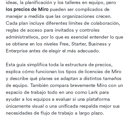
Precios empresariales de Miro: Lo que las
ideas, la planificación y los talleres en equipo, pero 
grandes organizaciones necesitan saber
los precios de Miro
 pueden ser complicados de 
manejar a medida que las organizaciones crecen. 
Elige el plan con cuidado: tipos de licencias de
Cada plan incluye diferentes límites de colaboración, 
Miro explicados
reglas de acceso para invitados y controles 
administrativos, por lo que es esencial entender lo que 
Desafíos que enfrentan los equipos al depender
se obtiene en los niveles Free, Starter, Business y 
únicamente de Miro
Enterprise antes de elegir el más adecuado.
Nueva alternativa: Lark crea un espacio de
trabajo más fluido y todo en uno para equipos
Esta guía simplifica toda la estructura de precios, 
explica cómo funcionan los tipos de licencias de Miro 
¿Qué equipos deberían elegir Miro en lugar de
y describe qué planes se adaptan a distintos tamaños 
Lark?
de equipo. También compara brevemente Miro con un 
espacio de trabajo todo en uno como Lark para 
Conclusión
ayudar a los equipos a evaluar si una plataforma 
Preguntas frecuentes
únicamente visual o una unificada respalda mejor sus 
necesidades de flujo de trabajo a largo plazo.
Lecturas relacionadas