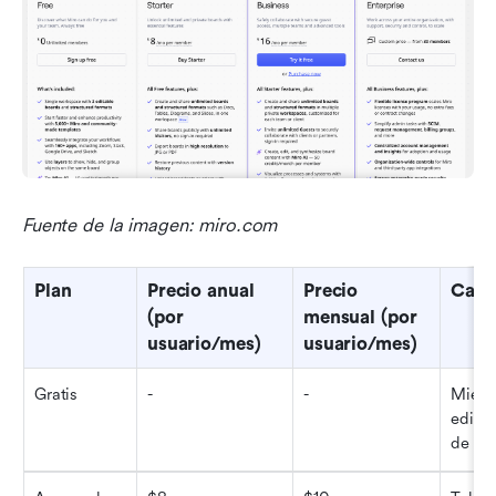
Fuente de la imagen: miro.com
Plan
Precio anual 
Precio 
Carac
(por 
mensual (por 
usuario/mes)
usuario/mes)
Gratis
-
-
Miembr
editab
de IA 