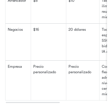
Arrancador
$8
$10
Tabler
ilimit
reunio
miemb
Negocios
$16
20 dólares
Todas 
espaci
SSO, d
bidire
IA al
Empresa
Precio 
Precio 
Comie
personalizado
personalizado
flexib
admini
nivel 
centro
miemb