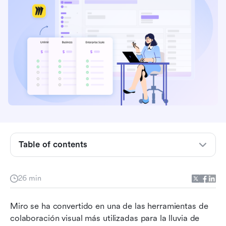
¿Qué es Miro?
Resumen de precios de Miro: planes Gratis,
Table of contents
Inicial, Empresarial y Corporativo
Plan gratuito de Miro: Lo que obtienes por $0
26 min
Costo y características del plan inicial de Miro
Miro se ha convertido en una de las herramientas de 
Desglose del plan de negocios de Miro
colaboración visual más utilizadas para la lluvia de 