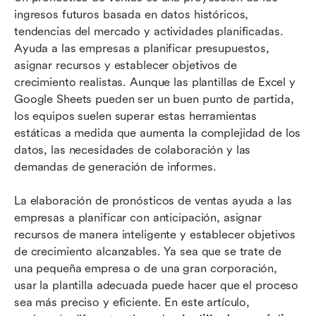
ingresos futuros basada en datos históricos, 
Lark: Pronósticos dinámicos y colaborativos
tendencias del mercado y actividades planificadas. 
más allá de las plantillas
Ayuda a las empresas a planificar presupuestos, 
asignar recursos y establecer objetivos de 
Cómo crear un pronóstico de ventas en Lark
crecimiento realistas. Aunque las plantillas de Excel y 
(paso a paso)
Google Sheets pueden ser un buen punto de partida, 
los equipos suelen superar estas herramientas 
Casos de uso de pronósticos de ventas por
estáticas a medida que aumenta la complejidad de los 
industria
datos, las necesidades de colaboración y las 
Conclusión
demandas de generación de informes. 
Preguntas frecuentes
La elaboración de pronósticos de ventas ayuda a las 
empresas a planificar con anticipación, asignar 
Lecturas relacionadas
recursos de manera inteligente y establecer objetivos 
de crecimiento alcanzables. Ya sea que se trate de 
una pequeña empresa o de una gran corporación, 
usar la plantilla adecuada puede hacer que el proceso 
sea más preciso y eficiente. En este artículo, 