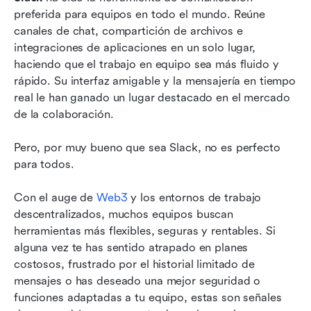
Microsoft Teams
preferida para equipos en todo el mundo. Reúne 
canales de chat, compartición de archivos e 
Giro
integraciones de aplicaciones en un solo lugar, 
Mattermost
haciendo que el trabajo en equipo sea más fluido y 
rápido. Su interfaz amigable y la mensajería en tiempo 
Discord
real le han ganado un lugar destacado en el mercado 
de la colaboración. 
ClickUp
Google Chat
Pero, por muy bueno que sea Slack, no es perfecto 
para todos.
Rocket.Chat
Con el auge de 
Web3
 y los entornos de trabajo 
Flock
descentralizados, muchos equipos buscan 
Chanty
herramientas más flexibles, seguras y rentables. Si 
alguna vez te has sentido atrapado en planes 
Zoho Cliq
costosos, frustrado por el historial limitado de 
mensajes o has deseado una mejor seguridad o 
Consideraciones de seguridad y privacidad al
funciones adaptadas a tu equipo, estas son señales 
elegir competidores de Slack