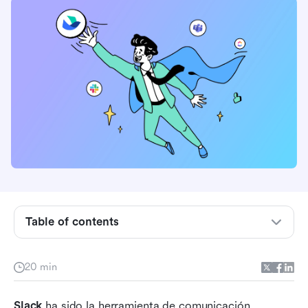
¿Qué es Slack?
Limitaciones de Slack y puntos problemáticos
para los usuarios
Criterios clave para evaluar a los competidores
de Slack para tu equipo
Table of contents
Una mirada rápida a los principales
competidores de Slack en 2026
20 min
Lark
Slack
 ha sido la herramienta de comunicación 