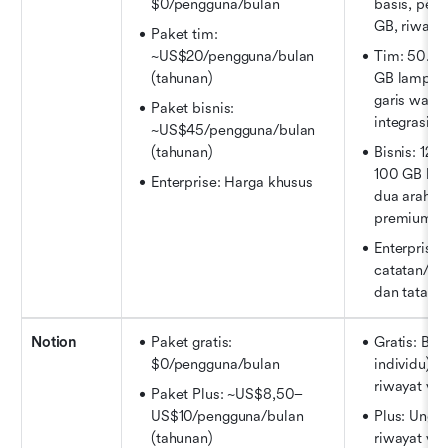
$0/pengguna/bulan
basis, peny
GB, riwayat
Paket tim: 
~US$20/pengguna/bulan 
Tim: 50.00
(tahunan)
GB lampiran
garis waktu
Paket bisnis: 
integrasi
~US$45/pengguna/bulan 
(tahunan)
Bisnis: 125
100 GB lamp
Enterprise: Harga khusus
dua arah, p
premium
Enterprise
catatan/bas
dan tata ke
Notion
Paket gratis: 
Gratis: Blo
$0/pengguna/bulan
individu), k
riwayat vers
Paket Plus: ~US$8,50–
US$10/pengguna/bulan 
Plus: Ungga
(tahunan)
riwayat vers