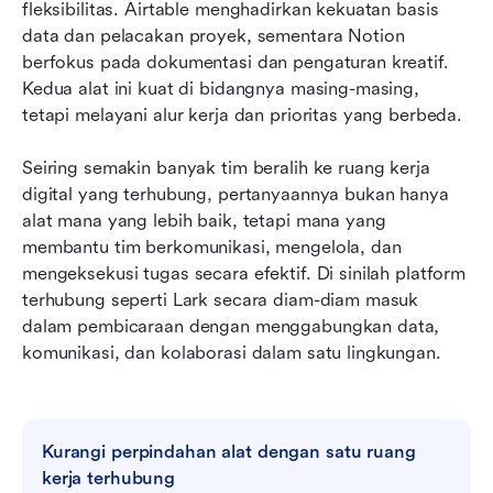
Airtable vs Notion: Perbandingan fitur secara
fleksibilitas. Airtable menghadirkan kekuatan basis 
detail
data dan pelacakan proyek, sementara Notion 
berfokus pada dokumentasi dan pengaturan kreatif. 
Airtable vs Notion: Apakah harga mereka
Kedua alat ini kuat di bidangnya masing-masing, 
sepadan dengan biayanya
tetapi melayani alur kerja dan prioritas yang berbeda.
Wawasan mendalam: Apa yang membuat
Seiring semakin banyak tim beralih ke ruang kerja 
perusahaan memilih solusi lain
digital yang terhubung, pertanyaannya bukan hanya 
Lark: Alternatif terpadu dan lebih cerdas untuk
alat mana yang lebih baik, tetapi mana yang 
Airtable dan Notion
membantu tim berkomunikasi, mengelola, dan 
mengeksekusi tugas secara efektif. Di sinilah platform 
Putusan Akhir: Mengapa Lark mengungguli
terhubung seperti Lark secara diam-diam masuk 
Airtable dan Notion
dalam pembicaraan dengan menggabungkan data, 
komunikasi, dan kolaborasi dalam satu lingkungan.
Kesimpulan
FAQ
Bacaan terkait
Kurangi perpindahan alat dengan satu ruang 
kerja terhubung