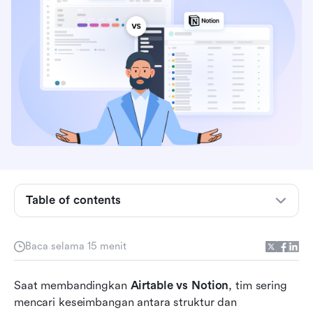
Pratinjau cepat: Airtable vs Notion sekilas
Table of contents
Airtable: Terbaik untuk manajemen proyek
berbasis basis data
Baca selama 15 menit
Notion: Terbaik untuk dokumentasi yang
Saat membandingkan 
fleksibel dan pengetahuan tim
Airtable vs Notion
, tim sering 
mencari keseimbangan antara struktur dan 