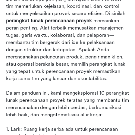
tim memerlukan kejelasan, koordinasi, dan kontrol 
Sekilas: 10 perangkat lunak paket proyek
untuk menyelesaikan proyek secara efisien. Di sinilah 
teratas dibandingkan
perangkat lunak perencanaan proyek
 memainkan 
peran penting. Alat terbaik memusatkan manajemen 
Bagaimana Lark mengubah paket proyek
tugas, garis waktu, kolaborasi, dan pelaporan—
melampaui pelacakan tugas
membantu tim bergerak dari ide ke pelaksanaan 
Memilih perangkat lunak perencanaan proyek
dengan struktur dan ketepatan. Apakah Anda 
yang tepat untuk tim Anda
merencanakan peluncuran produk, pengiriman klien, 
atau operasi berskala besar, memilih perangkat lunak 
Mengapa perangkat lunak perencanaan proyek
yang tepat untuk perencanaan proyek memastikan 
sangat penting untuk setiap tim
kerja sama tim yang lancar dan akuntabilitas.
Kesimpulan
Dalam panduan ini, kami mengeksplorasi 10 perangkat 
FAQ
lunak perencanaan proyek teratas yang membantu tim 
merencanakan dengan lebih cerdas, berkomunikasi 
Bacaan terkait
lebih baik, dan mengotomatisasi alur kerja:
1. Lark: Ruang kerja serba ada untuk perencanaan 