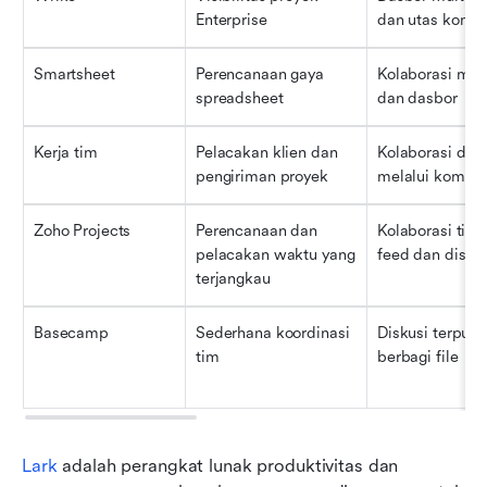
Enterprise
dan utas komen
Smartsheet
Perencanaan gaya 
Kolaborasi mela
spreadsheet
dan dasbor
Kerja tim
Pelacakan klien dan 
Kolaborasi deng
pengiriman proyek
melalui komenta
Zoho Projects
Perencanaan dan 
Kolaborasi tim 
pelacakan waktu yang 
feed dan disku
terjangkau
Basecamp
Sederhana koordinasi 
Diskusi terpusa
tim
berbagi file
Lark
 adalah perangkat lunak produktivitas dan 