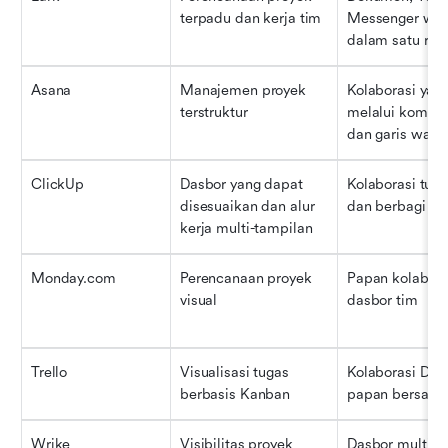
terpadu dan kerja tim
Messenger wakt
dalam satu rua
Asana
Manajemen proyek 
Kolaborasi yang
terstruktur
melalui komenta
dan garis wakt
ClickUp
Dasbor yang dapat 
Kolaborasi tuga
disesuaikan dan alur 
dan berbagi da
kerja multi-tampilan
Monday.com
Perencanaan proyek 
Papan kolaborat
visual
dasbor tim
Trello
Visualisasi tugas 
Kolaborasi Dasa
berbasis Kanban
papan bersam
Wrike
Visibilitas proyek 
Dasbor multi-d