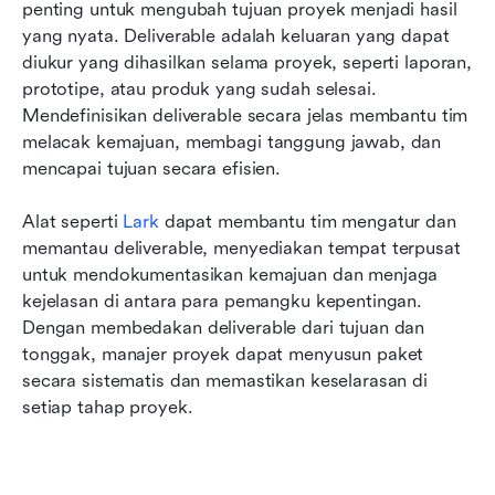
penting untuk mengubah tujuan proyek menjadi hasil 
menetapkan hasil yang harus diserahkan dalam
yang nyata. Deliverable adalah keluaran yang dapat 
sebuah proyek
diukur yang dihasilkan selama proyek, seperti laporan, 
Praktik di dunia nyata: Bagaimana tim
prototipe, atau produk yang sudah selesai. 
menggunakan Lark untuk menyelesaikan proyek
Mendefinisikan deliverable secara jelas membantu tim 
lebih cepat
melacak kemajuan, membagi tanggung jawab, dan 
mencapai tujuan secara efisien. 
Manfaat mengelola deliverable di Lark
Alat seperti 
Lark
 dapat membantu tim mengatur dan 
Kesimpulan
memantau deliverable, menyediakan tempat terpusat 
FAQ
untuk mendokumentasikan kemajuan dan menjaga 
kejelasan di antara para pemangku kepentingan. 
Bacaan terkait
Dengan membedakan deliverable dari tujuan dan 
tonggak, manajer proyek dapat menyusun paket 
secara sistematis dan memastikan keselarasan di 
setiap tahap proyek.