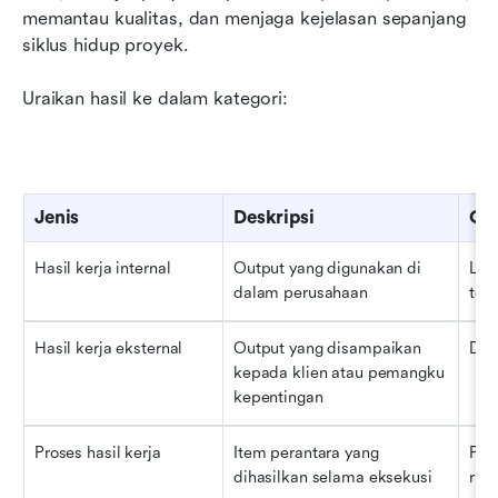
memantau kualitas, dan menjaga kejelasan sepanjang 
siklus hidup proyek.
Uraikan hasil ke dalam kategori:
Jenis
Deskripsi
Co
Hasil kerja internal
Output yang digunakan di 
Lapo
dalam perusahaan
tes
Hasil kerja eksternal
Output yang disampaikan 
Dem
kepada klien atau pemangku 
kepentingan
Proses hasil kerja
Item perantara yang 
Pake
dihasilkan selama eksekusi
risi