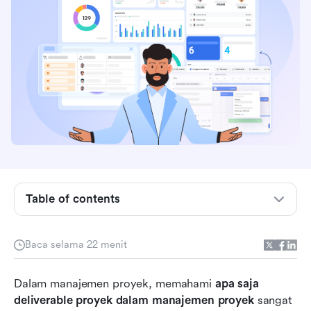
Apa saja deliverable dalam manajemen proyek?
Mengapa hasil proyek itu penting
Table of contents
Jenis-jenis hasil proyek
Baca selama 22 menit
Hasil kerja vs. tujuan vs. tonggak pencapaian
Mengelola hasil proyek di Lark
Dalam manajemen proyek, memahami 
apa saja 
deliverable proyek dalam manajemen proyek
 sangat 
Bertindak selangkah demi selangkah: Cara