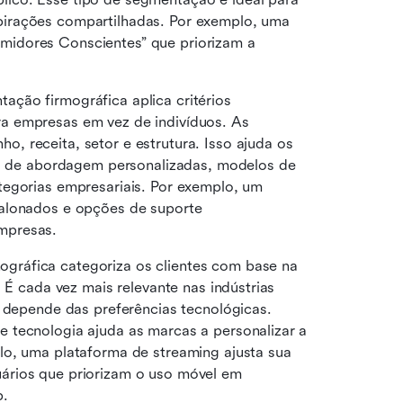
irações compartilhadas. Por exemplo, uma 
idores Conscientes” que priorizam a 
ação firmográfica aplica critérios 
a empresas em vez de indivíduos. As 
 receita, setor e estrutura. Isso ajuda os 
as de abordagem personalizadas, modelos de 
preços e pacotes de produtos para diferentes categorias empresariais. Por exemplo, um 
calonados e opções de suporte 
mpresas.
gráfica categoriza os clientes com base na 
 É cada vez mais relevante nas indústrias 
 depende das preferências tecnológicas. 
 tecnologia ajuda as marcas a personalizar a 
o, uma plataforma de streaming ajusta sua 
ários que priorizam o uso móvel em 
p.