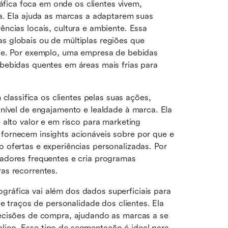
ica foca em onde os clientes vivem, 
a. Ela ajuda as marcas a adaptarem suas 
ncias locais, cultura e ambiente. Essa 
 globais ou de múltiplas regiões que 
de. Por exemplo, uma empresa de bebidas 
bebidas quentes em áreas mais frias para 
lassifica os clientes pelas suas ações, 
nível de engajamento e lealdade à marca. Ela 
alto valor e em risco para marketing 
 fornecem insights acionáveis sobre por que e 
ofertas e experiências personalizadas. Por 
adores frequentes e cria programas 
as recorrentes.
ráfica vai além dos dados superficiais para 
e traços de personalidade dos clientes. Ela 
ecisões de compra, ajudando as marcas a se 
ico. Esse tipo de segmentação é ideal para 