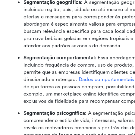
Segmentação geográfica: 
A segmentação geográf
incluindo região, país, cidade ou até mesmo clim
ofertas e mensagens para corresponder às preferê
abordagem é especialmente valiosa para empresas
buscam relevância específica para cada localida
promove bebidas geladas em regiões tropicais e 
atender aos padrões sazonais de demanda.
Segmentação comportamental: 
Essa abordagem c
incluindo frequência de compra, uso de produto, 
permite que as empresas identifiquem clientes de 
direcionado e retenção. 
Dados comportamentais
de que forma as pessoas compram, possibilitando 
exemplo, um marketplace online identifica compr
exclusivos de fidelidade para recompensar compr
Segmentação psicográfica: 
A segmentação psicog
compreender o estilo de vida, interesses, valores 
revela os motivadores emocionais por trás das d
conectarem de forma mais profunda com seu públ