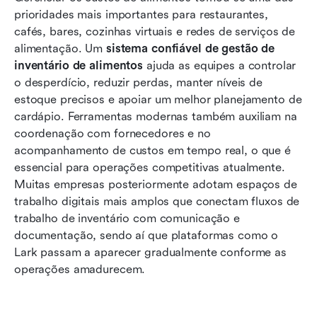
prioridades mais importantes para restaurantes, 
Diferença entre um sistema de inventário de
cafés, bares, cozinhas virtuais e redes de serviços de 
bar e um de restaurante
alimentação. Um 
sistema confiável de gestão de 
inventário de alimentos
 ajuda as equipes a controlar 
8 principais sistemas de gestão de estoque
o desperdício, reduzir perdas, manter níveis de 
para a indústria alimentícia
estoque precisos e apoiar um melhor planejamento de 
cardápio. Ferramentas modernas também auxiliam na 
Dicas extras: soluções gratuitas de
coordenação com fornecedores e no 
gerenciamento de estoque de alimentos vs
acompanhamento de custos em tempo real, o que é 
opções pagas
essencial para operações competitivas atualmente. 
Erros comuns a evitar ao configurar um sistema
Muitas empresas posteriormente adotam espaços de 
de gestão
trabalho digitais mais amplos que conectam fluxos de 
trabalho de inventário com comunicação e 
Conclusão
documentação, sendo aí que plataformas como o 
Lark passam a aparecer gradualmente conforme as 
Perguntas frequentes
operações amadurecem.
Leitura relacionada