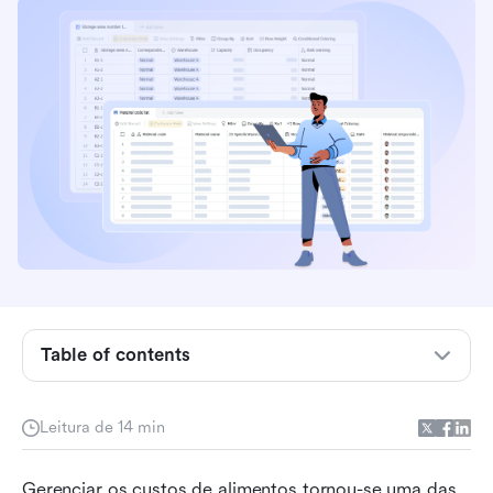
Principais pontos: Melhor sistema de
gerenciamento de estoque para a indústria
alimentícia
Visão geral do principal sistema de
gerenciamento de estoque de alimentos
O que é um sistema de gerenciamento de
inventário de alimentos (FIMS)?
Table of contents
Os sistemas de gerenciamento de inventário de
alimentos melhoram a lucratividade?
Leitura de 14 min
Quais recursos você deve procurar em um
sistema de gerenciamento de pedidos de
Gerenciar os custos de alimentos tornou-se uma das 
alimentos?