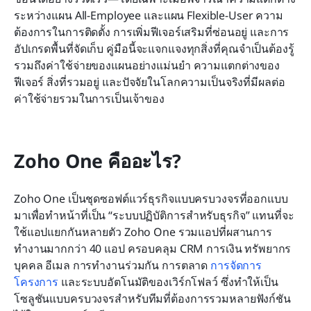
พบกับ Lark: ทางเลือกแบบครบวงจรที่คุ้มค่าและผสาน
ระหว่างแผน All-Employee และแผน Flexible-User ความ
ด้วยฟีเจอร์ที่ทรงพลัง
ต้องการในการติดตั้ง การเพิ่มฟีเจอร์เสริมที่ซ่อนอยู่ และการ
อัปเกรดพื้นที่จัดเก็บ คู่มือนี้จะแจกแจงทุกสิ่งที่คุณจำเป็นต้องรู้ 
Lark เทียบกับ Zoho One: ตารางเปรียบเทียบ
รวมถึงค่าใช้จ่ายของแผนอย่างแม่นยำ ความแตกต่างของ
ฟีเจอร์ สิ่งที่รวมอยู่ และปัจจัยในโลกความเป็นจริงที่มีผลต่อ
บทสรุป
ค่าใช้จ่ายรวมในการเป็นเจ้าของ
คำถามที่พบบ่อย
การอ่านที่เกี่ยวข้อง
Zoho One คืออะไร?
Zoho One เป็นชุดซอฟต์แวร์ธุรกิจแบบครบวงจรที่ออกแบบ
มาเพื่อทำหน้าที่เป็น “ระบบปฏิบัติการสำหรับธุรกิจ” แทนที่จะ
ใช้แอปแยกกันหลายตัว Zoho One รวมแอปที่ผสานการ
ทำงานมากกว่า 40 แอป ครอบคลุม CRM การเงิน ทรัพยากร
บุคคล อีเมล การทำงานร่วมกัน การตลาด 
การจัดการ
โครงการ
 และระบบอัตโนมัติของเวิร์กโฟลว์ ซึ่งทำให้เป็น
โซลูชันแบบครบวงจรสำหรับทีมที่ต้องการรวมหลายฟังก์ชัน