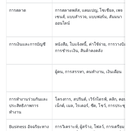
การตลาด
การตลาดพลัส, แคมเปญ, โซเชียล, เพจ
เซนส์, แบบสำรวจ, แบบฟอร์ม, สัมมนา
ออนไลน์
การเงินและการบัญชี
หนังสือ, ใบแจ้งหนี้, ค่าใช้จ่าย, การวางบิล, 
การชำระเงิน, สินค้าคงคลัง
ผู้คน, การสรรหา, คนทำงาน, เงินเดือน
การทำงานร่วมกันและ
โครงการ, สปรินต์, เวิร์กไดรฟ์, คลิก, คอน
ประสิทธิภาพการ
เน็กต์, เมล, ไรเตอร์, ชีต, โชว์, การประชุม
ทำงาน
Business อัจฉริยะทาง
การวิเคราะห์, ผู้สร้าง, โฟลว์, การเตรียม