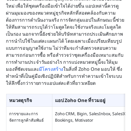
ใหม่ เพื่อให้ชุดเครื่องมือเข้าใจได้ง่ายขึ้น แอปเหล่านี้ควรดู
ผ่านมุมมองของหมวดหมู่ธุรกิจหลักที่สอดคล้องกับความ
ต้องการการดำเนินงานจริง การจัดกลุ่มแอปในลักษณะนี้ช่วย
ให้ทีมสามารถระบุได้ว่าโมดูลใดจะใช้งานจริงและโมดูลใด
เป็นรอง นอกจากนี้ยังช่วยให้บริษัทสามารถประเมินศักยภาพ
การนำไปใช้ในแต่ละแผนกได้ โดยเฉพาะเมื่อเปรียบเทียบรูป
แบบการอนุญาตใช้งาน ไม่ว่าทีมจะกำลังตรวจสอบความ
สามารถก่อนการซื้อ หรือสำรวจว่าชุดเครื่องมือเหมาะสมกับ
การทำงานประจำวันอย่างไร การแบ่งหมวดหมู่นี้จะให้มุม
มองที่ชัดเจนและ
มีโครงสร้าง
ในสิ่งที่ Zoho One มอบให้ ซึ่ง
ทำหน้าที่เป็นคู่มือเชิงปฏิบัติสำหรับการทำความเข้าใจระบบ
ให้ลึกซึ้งกว่ารายการแอปแต่ละตัวที่ยาวเหยียด
หมวดธุรกิจ
แอป Zoho One ที่รวมอยู่
การขายและการ
Zoho CRM, Bigin, SalesInbox, SalesIQ, 
จัดการลูกค้าสัมพันธ์
Bookings, Motivator