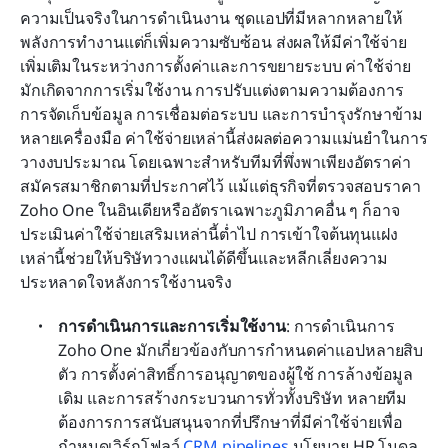
ความเป็นจริงในการดำเนินงาน ชุดแอปที่มีหลากหลายให้
พลังการทำงานแต่ก็เพิ่มความซับซ้อน ส่งผลให้มีค่าใช้จ่าย
เพิ่มเติมในระหว่างการตั้งค่าและการขยายระบบ ค่าใช้จ่าย
มักเกิดจากการเริ่มใช้งาน การปรับแต่งตามความต้องการ 
การจัดเก็บข้อมูล การเชื่อมต่อระบบ และการบำรุงรักษาข้าม
หลายเครื่องมือ ค่าใช้จ่ายเหล่านี้ส่งผลต่อความแม่นยำในการ
วางงบประมาณ โดยเฉพาะสำหรับทีมที่พึ่งพาเพียงอัตราค่า
สมัครสมาชิกตามที่ประกาศไว้ แม้แต่ธุรกิจที่ตรวจสอบราคา 
Zoho One ในอินเดียหรืออัตราเฉพาะภูมิภาคอื่น ๆ ก็อาจ
ประเมินค่าใช้จ่ายเสริมเหล่านี้ต่ำไป การเข้าใจต้นทุนแฝง
เหล่านี้ช่วยให้บริษัทวางแผนได้ดีขึ้นและหลีกเลี่ยงความ
ประหลาดใจหลังการใช้งานจริง
การดำเนินการและการเริ่มใช้งาน
: การดำเนินการ 
Zoho One มักเกี่ยวข้องกับการกำหนดค่าแอปหลายสิบ
ตัว การตั้งค่าสิทธิ์การอนุญาตของผู้ใช้ การล้างข้อมูล
เดิม และการสร้างกระบวนการทั่วทั้งบริษัท หลายทีม
ต้องการการสนับสนุนจากที่ปรึกษาที่มีค่าใช้จ่ายเพื่อ
กำหนดเวิร์กโฟลว์ 
CRM pipelines
 นโยบาย HR โมดูล