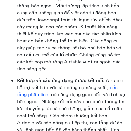
thống bên ngoài. Môi trường lập trình kịch bản 
cung cấp không gian để viết các tự động hóa 
dựa trên JavaScript thực thi logic tùy chỉnh. Điều 
này mang lại cho các nhóm kỹ thuật khả năng 
thiết kế quy trình làm việc mà các tác nhân kích 
hoạt cơ bản không thể thực hiện. Các công cụ 
này giúp tạo ra hệ thống nội bộ phù hợp hơn với 
nhu cầu cụ thể của 
tổ chức
. Chúng cũng hỗ trợ 
các kết hợp mở rộng Airtable vượt ra ngoài các 
tính năng gốc.
Kết hợp và các ứng dụng được kết nối:
 Airtable 
hỗ trợ kết hợp với các công cụ năng suất, 
nền 
tảng phân tích
, các ứng dụng giao tiếp và dịch vụ 
bên ngoài. Những kết nối này cho phép thông tin 
lưu chuyển giữa các hệ thống, giảm nhu cầu cập 
nhật thủ công. Các nhóm thường kết hợp 
Airtable với các công cụ tiếp thị, nền tảng dự án 
và kênh giao tiếp để vận hành thống nhất. Tính 