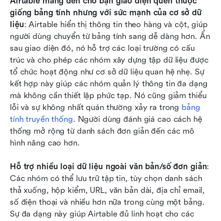
Airtable mang đến cho bạn giao diện quen thuộc 
giống bảng tính nhưng với sức mạnh của cơ sở dữ 
liệu
: Airtable hiển thị thông tin theo hàng và cột, giúp 
người dùng chuyển từ bảng tính sang dễ dàng hơn. Ẩn 
sau giao diện đó, nó hỗ trợ các loại trường có cấu 
trúc và cho phép các nhóm xây dựng tập dữ liệu được 
tổ chức hoạt động như cơ sở dữ liệu quan hệ nhẹ. Sự 
kết hợp này giúp các nhóm quản lý thông tin đa dạng 
mà không cần thiết lập phức tạp. Nó cũng giảm thiểu 
lỗi và sự không nhất quán thường xảy ra trong 
bảng 
tính truyền thống
. Người dùng đánh giá cao cách hệ 
thống mở rộng từ danh sách đơn giản đến các mô 
hình nâng cao hơn.
Hỗ trợ nhiều loại dữ liệu ngoài văn bản/số đơn giản
: 
Các nhóm có thể lưu trữ tập tin, tùy chọn danh sách 
thả xuống, hộp kiểm, URL, văn bản dài, địa chỉ email, 
số điện thoại và nhiều hơn nữa trong cùng một bảng. 
Sự đa dạng này giúp Airtable đủ linh hoạt cho các 