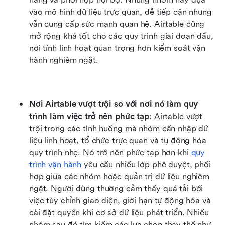
vào mô hình dữ liệu trực quan, dễ tiếp cận nhưng 
vẫn cung cấp sức mạnh quan hệ. Airtable cũng 
mở rộng khá tốt cho các quy trình giai đoạn đầu, 
nơi tính linh hoạt quan trọng hơn kiểm soát vận 
hành nghiêm ngặt.
Nơi Airtable vượt trội so với nơi nó làm quy 
trình làm việc trở nên phức tạp
: Airtable vượt 
trội trong các tình huống mà nhóm cần nhập dữ 
liệu linh hoạt, tổ chức trực quan và tự động hóa 
quy trình nhẹ. Nó trở nên phức tạp hơn khi 
quy 
trình vận hành
 yêu cầu nhiều lớp phê duyệt, phối 
hợp giữa các nhóm hoặc quản trị dữ liệu nghiêm 
ngặt. Người dùng thường cảm thấy quá tải bởi 
việc tùy chỉnh giao diện, giới hạn tự động hóa và 
cài đặt quyền khi cơ sở dữ liệu phát triển. Nhiều 
nhóm sau đó tìm kiếm các lựa chọn thay thế như 