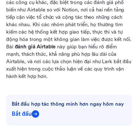
các công cụ khác, đặc biệt trong các đánh giá phổ 
Ưu và nhược điểm của Airtable: Ai được lợi và ai
biến như Airtable so với Notion, nơi cả hai nền tảng 
nên tránh
tiếp cận việc tổ chức và cộng tác theo những cách 
Giải pháp thông minh: Khám phá không gian
khác nhau. Khi các nhóm phát triển, họ thường tìm 
làm việc tất cả trong một của Lark để cộng tác
kiếm các hệ thống kết hợp giao tiếp, thực thi và tự 
mượt mà
động hóa trong một không gian làm việc được kết nối. 
Bài 
đánh giá Airtable
 này giúp bạn hiểu rõ điểm 
Danh sách kiểm tra cuối cùng: Bạn nên chọn
mạnh, thách thức, khả năng phù hợp lâu dài của 
Airtable hay Lark
Airtable, và nơi các lựa chọn hiện đại như Lark bắt đầu 
xuất hiện trong cuộc thảo luận về các quy trình vận 
Kết luận
hành kết hợp hơn.
Câu hỏi thường gặp
Đọc liên quan
Bắt đầu hợp tác thông minh hơn ngay hôm nay
Bắt đầu