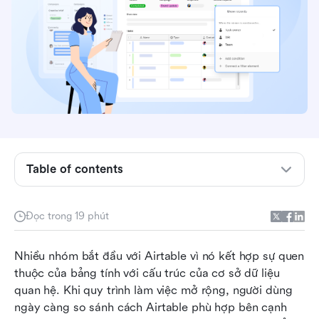
Table of contents
Airtable là gì và nó thực sự phù hợp nhất ở đâu?
Đọc trong 19 phút
Những gì Airtable cung cấp: các tính năng và
khả năng chính
Nhiều nhóm bắt đầu với Airtable vì nó kết hợp sự quen 
thuộc của bảng tính với cấu trúc của cơ sở dữ liệu 
Giá của Airtable và liệu có đáng để nâng cấp
quan hệ. Khi quy trình làm việc mở rộng, người dùng 
hay không
ngày càng so sánh cách Airtable phù hợp bên cạnh 