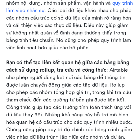
nhóm nội dung, nhóm sản phẩm, vận hành và 
quy trình 
làm việc nhân sự
. Các loại dữ liệu khác nhau cho phép 
các nhóm cấu trúc cơ sở dữ liệu của mình rõ ràng hơn 
và cải thiện việc xác thực dữ liệu. Điều này giúp giảm 
sự không nhất quán về định dạng thường thấy trong 
bảng tính tiêu chuẩn. Nó cũng cho phép quy trình làm 
việc linh hoạt hơn giữa các bộ phận.
Bạn có thể tạo liên kết quan hệ giữa các bảng bằng 
cách sử dụng rollup, tra cứu và công thức
: Airtable 
cho phép người dùng kết nối các bảng để thông tin 
được luân chuyển động giữa các tập dữ liệu. Rollup 
cho phép các nhóm tổng hợp giá trị, trong khi tra cứu 
tham chiếu đến các trường từ bản ghi được liên kết. 
Công thức giúp tạo các trường tính toán thích ứng với 
dữ liệu thay đổi. Những khả năng này hỗ trợ mô hình 
hóa quan hệ có cấu trúc cho các quy trình nhiều bước. 
Chúng cũng giúp duy trì độ chính xác bằng cách giảm 
việc nhập dữ liệu trùng lặp giữa các nhóm và dự án.