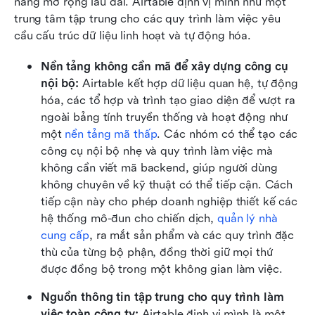
năng mở rộng lâu dài. Airtable định vị mình như một 
trung tâm tập trung cho các quy trình làm việc yêu 
cầu cấu trúc dữ liệu linh hoạt và tự động hóa.
Nền tảng không cần mã để xây dựng công cụ 
nội bộ: 
Airtable kết hợp dữ liệu quan hệ, tự động 
hóa, các tổ hợp và trình tạo giao diện để vượt ra 
ngoài bảng tính truyền thống và hoạt động như 
một
 nền tảng mã thấp
. Các nhóm có thể tạo các 
công cụ nội bộ nhẹ và quy trình làm việc mà 
không cần viết mã backend, giúp người dùng 
không chuyên về kỹ thuật có thể tiếp cận. Cách 
tiếp cận này cho phép doanh nghiệp thiết kế các 
hệ thống mô-đun cho chiến dịch, 
quản lý nhà 
cung cấp
, ra mắt sản phẩm và các quy trình đặc 
thù của từng bộ phận, đồng thời giữ mọi thứ 
được đồng bộ trong một không gian làm việc.
Nguồn thông tin tập trung cho quy trình làm 
việc toàn công ty: 
Airtable định vị mình là một 