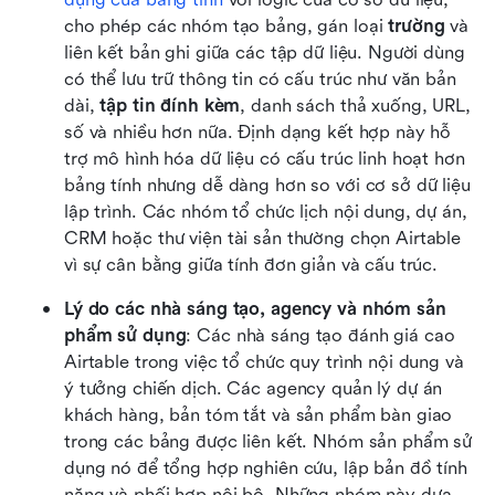
cho phép các nhóm tạo bảng, gán loại 
trường
 và 
liên kết bản ghi giữa các tập dữ liệu. Người dùng 
có thể lưu trữ thông tin có cấu trúc như văn bản 
dài, 
tập tin đính kèm
, danh sách thả xuống, URL, 
số và nhiều hơn nữa. Định dạng kết hợp này hỗ 
trợ mô hình hóa dữ liệu có cấu trúc linh hoạt hơn 
bảng tính nhưng dễ dàng hơn so với cơ sở dữ liệu 
lập trình. Các nhóm tổ chức lịch nội dung, dự án, 
CRM hoặc thư viện tài sản thường chọn Airtable 
vì sự cân bằng giữa tính đơn giản và cấu trúc.
Lý do các nhà sáng tạo, agency và nhóm sản 
phẩm sử dụng
: Các nhà sáng tạo đánh giá cao 
Airtable trong việc tổ chức quy trình nội dung và 
ý tưởng chiến dịch. Các agency quản lý dự án 
khách hàng, bản tóm tắt và sản phẩm bàn giao 
trong các bảng được liên kết. Nhóm sản phẩm sử 
dụng nó để tổng hợp nghiên cứu, lập bản đồ tính 
năng và phối hợp nội bộ. Những nhóm này dựa 