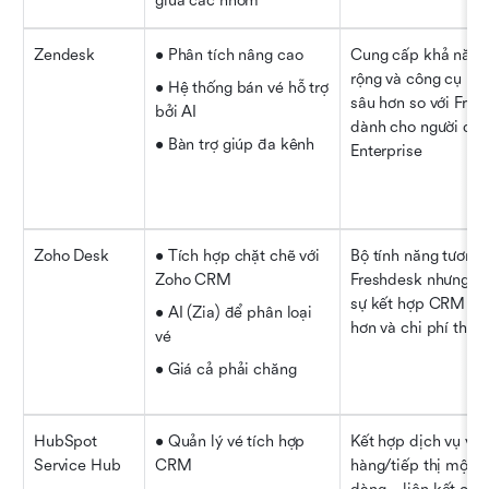
giữa các nhóm
Zendesk
• Phân tích nâng cao
Cung cấp khả năng
rộng và công cụ báo
• Hệ thống bán vé hỗ trợ 
sâu hơn so với Fres
bởi AI
dành cho người dùn
• Bàn trợ giúp đa kênh
Enterprise
Zoho Desk
• Tích hợp chặt chẽ với 
Bộ tính năng tương t
Zoho CRM
Freshdesk nhưng cu
sự kết hợp CRM mạ
• AI (Zia) để phân loại 
hơn và chi phí thấp
vé
• Giá cả phải chăng
HubSpot 
• Quản lý vé tích hợp 
Kết hợp dịch vụ với 
Service Hub
CRM
hàng/tiếp thị một c