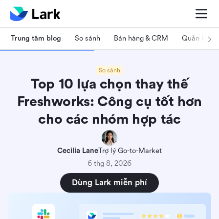
Trung tâm blog
So sánh
Bán hàng & CRM
Quản lý dự
So sánh
Top 10 lựa chọn thay thế
Freshworks: Công cụ tốt hơn
cho các nhóm hợp tác
Cecilia Lane
Trợ lý Go-to-Market
6 thg 8, 2026
Dùng Lark miễn phí