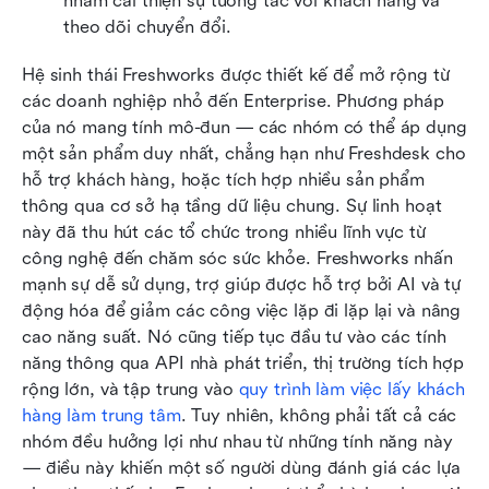
nhằm cải thiện sự tương tác với khách hàng và 
theo dõi chuyển đổi.
Hệ sinh thái Freshworks được thiết kế để mở rộng từ 
các doanh nghiệp nhỏ đến Enterprise. Phương pháp 
của nó mang tính mô-đun — các nhóm có thể áp dụng 
một sản phẩm duy nhất, chẳng hạn như Freshdesk cho 
hỗ trợ khách hàng, hoặc tích hợp nhiều sản phẩm 
thông qua cơ sở hạ tầng dữ liệu chung. Sự linh hoạt 
này đã thu hút các tổ chức trong nhiều lĩnh vực từ 
công nghệ đến chăm sóc sức khỏe. Freshworks nhấn 
mạnh sự dễ sử dụng, trợ giúp được hỗ trợ bởi AI và tự 
động hóa để giảm các công việc lặp đi lặp lại và nâng 
cao năng suất. Nó cũng tiếp tục đầu tư vào các tính 
năng thông qua API nhà phát triển, thị trường tích hợp 
rộng lớn, và tập trung vào 
quy trình làm việc lấy khách 
hàng làm trung tâm
. Tuy nhiên, không phải tất cả các 
nhóm đều hưởng lợi như nhau từ những tính năng này 
— điều này khiến một số người dùng đánh giá các lựa 