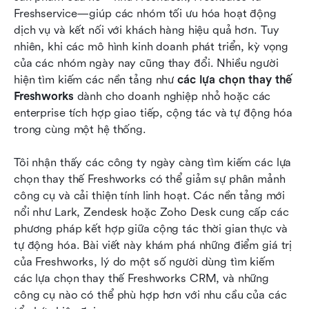
2026
Freshservice—giúp các nhóm tối ưu hóa hoạt động 
dịch vụ và kết nối với khách hàng hiệu quả hơn. Tuy 
Phương án thay thế Freshworks nào là tốt nhất
nhiên, khi các mô hình kinh doanh phát triển, kỳ vọng 
cho tổ chức của bạn
của các nhóm ngày nay cũng thay đổi. Nhiều người 
hiện tìm kiếm các nền tảng như 
Kết luận
các lựa chọn thay thế 
Freshworks
 dành cho doanh nghiệp nhỏ hoặc các 
Câu hỏi thường gặp
enterprise tích hợp giao tiếp, cộng tác và tự động hóa 
trong cùng một hệ thống.
Đọc thêm
Tôi nhận thấy các công ty ngày càng tìm kiếm các lựa 
chọn thay thế Freshworks có thể giảm sự phân mảnh 
công cụ và cải thiện tính linh hoạt. Các nền tảng mới 
nổi như Lark, Zendesk hoặc Zoho Desk cung cấp các 
phương pháp kết hợp giữa cộng tác thời gian thực và 
tự động hóa. Bài viết này khám phá những điểm giá trị 
của Freshworks, lý do một số người dùng tìm kiếm 
các lựa chọn thay thế Freshworks CRM, và những 
công cụ nào có thể phù hợp hơn với nhu cầu của các 