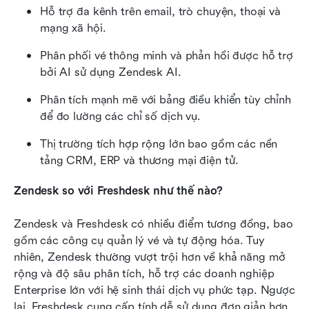
Hỗ trợ đa kênh trên email, trò chuyện, thoại và 
mạng xã hội.
Phân phối vé thông minh và phản hồi được hỗ trợ 
bởi AI sử dụng Zendesk AI.
Phân tích mạnh mẽ với bảng điều khiển tùy chỉnh 
để đo lường các chỉ số dịch vụ.
Thị trường tích hợp rộng lớn bao gồm các nền 
tảng CRM, ERP và thương mại điện tử.
Zendesk so với Freshdesk như thế nào?
Zendesk và Freshdesk có nhiều điểm tương đồng, bao 
gồm các công cụ quản lý vé và tự động hóa. Tuy 
nhiên, Zendesk thường vượt trội hơn về khả năng mở 
rộng và độ sâu phân tích, hỗ trợ các doanh nghiệp 
Enterprise lớn với hệ sinh thái dịch vụ phức tạp. Ngược 
lại, Freshdesk cung cấp tính dễ sử dụng đơn giản hơn 