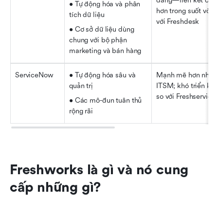
dàng—liên kết chặt
• Tự động hóa và phân 
hơn trong suốt vòng 
tích dữ liệu
với Freshdesk
• Cơ sở dữ liệu dùng 
chung với bộ phận 
marketing và bán hàng
ServiceNow
• Tự động hóa sâu và 
Mạnh mẽ hơn nhiều
quản trị
ITSM; khó triển kha
so với Freshservice
• Các mô-đun tuân thủ 
rộng rãi
Freshworks là gì và nó cung 
cấp những gì?