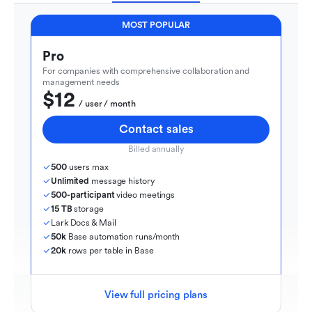
MOST POPULAR
Pro
For companies with comprehensive collaboration and 
management needs
$12
  / user / month
Contact sales
Billed annually
500
 users max
Unlimited
 message history
500-participant
 video meetings
15 TB
 storage
Lark Docs & Mail
50k
 Base automation runs/month
20k
 rows per table in Base
View full pricing plans