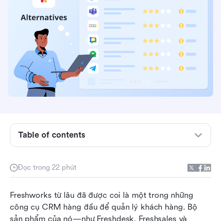
Những điểm chính: 5 lựa chọn thay thế
Freshworks hàng đầu trong nháy mắt
Freshworks là gì và nó cung cấp những gì?
Table of contents
Tại sao nên tìm các lựa chọn thay thế: Nhược
điểm của Freshworks
Đọc trong 22 phút
Những điều quan trọng cần tìm trong một lựa
Freshworks từ lâu đã được coi là một trong những 
chọn thay thế Freshworks
công cụ CRM hàng đầu để quản lý khách hàng. Bộ 
Top 10 lựa chọn thay thế Freshworks cho năm
sản phẩm của nó—như Freshdesk, Freshsales và 