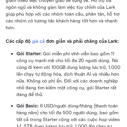
giảm thiểu việc chuyển giao vé vụng về. Hỗ trợ đa 
ngôn ngữ và không gian làm việc tùy chỉnh của Lark 
giúp phù hợp với các nhóm toàn cầu, phân tán, hỗ trợ 
các nhóm có tương tác khách hàng tốt hơn và nhanh 
hơn.
Các cấp độ 
giá cả
 đơn giản và phải chăng của Lark: 
Gói Starter:
 Gói miễn phí vĩnh viễn bao gồm 11 
công cụ mạnh mẽ cho tối đa 20 người dùng. Nó 
cũng đi kèm với 100GB dung lượng lưu trữ, 1.000 
lần chạy tự động hóa, dịch thuật AI và nhiều hơn 
nữa. Không có phí ẩn. Đối với các doanh nghiệp 
nhỏ đang tìm kiếm một công cụ, gói Starter rất 
đáng để thử. 
Gói Basic:
 6 USD/người dùng/tháng (thanh toán 
hàng năm) cho tối đa 500 người dùng, bao gồm 
tất cả trong Starter cộng với các cuộc họp video 
1-1, 5TB dung lượng lưu trữ, 1.000 lần chạy tự 