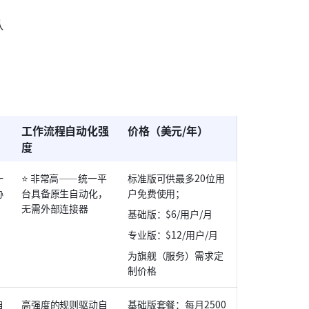
队
工作流程自动化强
价格（美元/年）
度
一
⭐ 非常高——统一平
标准版可供最多20位用
协
台具备原生自动化，
户免费使用；
无需外部连接器
基础版：$6/用户/月
专业版：$12/用户/月
为旗舰（服务）需求定
制价格
自
高强度的规则驱动自
基础版套餐：每月2500