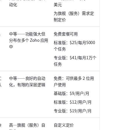
动化
美元
为旗舰（服务）需求定
制定价
系
中等——功能强大但
免费套餐可用
分布在多个 Zoho 应用
标准版：$25/每月5000
中
个任务
专业版：$41/每月1万个
任务
工
中等——良好的自动
免费：可供最多 2 位用
队
化，有限的深层逻辑
户使用
基础版：$9/用户/月
标准版：$12/用户/月
专业版：$19/用户/月
杂
高—旗舰（服务）自
自定义定价