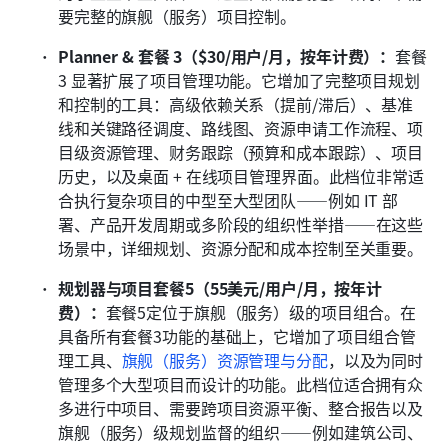
要完整的旗舰（服务）项目控制。
Planner & 套餐 3（$30/用户/月，按年计费）：
套餐 
3 显著扩展了项目管理功能。它增加了完整项目规划
和控制的工具：高级依赖关系（提前/滞后）、基准
线和关键路径调度、路线图、资源申请工作流程、项
目级资源管理、财务跟踪（预算和成本跟踪）、项目
历史，以及桌面 + 在线项目管理界面。此档位非常适
合执行复杂项目的中型至大型团队——例如 IT 部
署、产品开发周期或多阶段的组织性举措——在这些
场景中，详细规划、资源分配和成本控制至关重要。
规划器与项目套餐5（55美元/用户/月，按年计
费）：
套餐5定位于旗舰（服务）级的项目组合。在
具备所有套餐3功能的基础上，它增加了项目组合管
理工具、
旗舰（服务）资源管理与分配
，以及为同时
管理多个大型项目而设计的功能。此档位适合拥有众
多进行中项目、需要跨项目资源平衡、整合报告以及
旗舰（服务）级规划监督的组织——例如建筑公司、