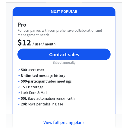
MOST POPULAR
Pro
For companies with comprehensive collaboration and 
management needs
$12
  / user / month
Contact sales
Billed annually
500
 users max
Unlimited
 message history
500-participant
 video meetings
15 TB
 storage
Lark Docs & Mail
50k
 Base automation runs/month
20k
 rows per table in Base
View full pricing plans