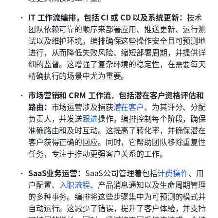
IT 工作流编排，包括 CI 或 CD 以及系统更新：
技术
团队依赖可靠的顺序来部署应用、推送更新、运行测
试以及维护环境。编排确保这些操作安全且可预测地
进行，从而降低失败风险、缩短部署周期，并提供详
细的监督。这增强了复杂环境的稳定性，在需要每天
精确执行的场景中尤为重要。
市场营销和 CRM 工作流
，
包括潜在客户资格评估和
路由：
市场运营涉及捕获
潜在客户
、为其评分、分配
负责人，并发送
跟进
操作。编排控制每个阶段，确保
准确路由和及时互动。这提高了转化率，并确保潜在
客户获得正确的回应。同时，它帮助团队移除重复性
任务，专注于推动更强客户关系的工作。
SaaS业务运营：
SaaS公司管理着包括
计费操作
、用
户配置、
入职流程
、产品消息通知以及生命周期管理
的多种事务。编排将这些步骤集中为可预测的模式并
自动运行。这减少了错误，提升了客户体验，并支持