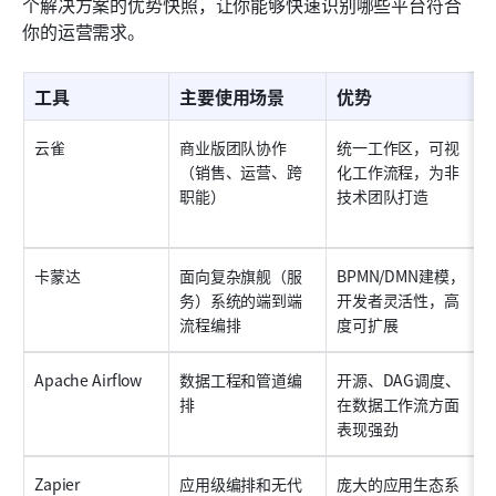
个解决方案的优势快照，让你能够快速识别哪些平台符合
你的运营需求。
工具
主要使用场景
优势
云雀
商业版团队协作
统一工作区，可视
（销售、运营、跨
化工作流程，为非
职能）
技术团队打造
卡蒙达
面向复杂旗舰（服
BPMN/DMN建模，
务）系统的端到端
开发者灵活性，高
流程编排
度可扩展
Apache Airflow
数据工程和管道编
开源、DAG调度、
排
在数据工作流方面
表现强劲
Zapier
应用级编排和无代
庞大的应用生态系