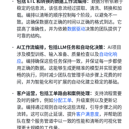
包括 ETL 和转换的数据工作流编排：
数据分析依赖于
稳定的信息流，该信息流经过提取、清洗、转换和加
载。编排以清晰的顺序控制每个阶段，以避免不一
致。这确保数据在正确的时间以正确的格式到达。它
提高了准确性，并为依赖
数据驱动
决策的团队提供了
可靠的结构。
AI工作流编排，包括LLM任务和自动化决策：
AI项目
涉及模型训练、输入准备、质量检查以及
自动化响
应
。编排确保这些任务保持一致，并保证每一步都使
用正确的数据。这能够生成更精准的模型并实现更顺
畅的执行，同时减少团队在管理手动步骤上花费的时
间，并为智能化和可扩展的自动化建立稳定的基础。
客户运营，包括工单路由和案例处理：
支持流程需要
及时的操作，例如
分配工单
、升级案例以及更新记
录。编排通过规则自动化这些流程，引导步骤之间的
流转。这可以防止延误、提升
客户满意度
，并帮助团
队在整个服务管道中以一致的性能和清晰的可视化管
理更大规模的工作量。