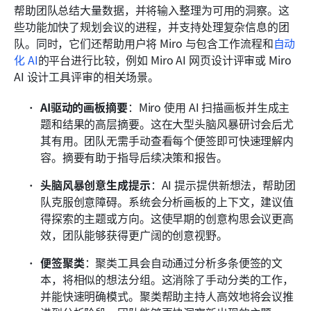
帮助团队总结大量数据，并将输入整理为可用的洞察。这
些功能加快了规划会议的进程，并支持处理复杂信息的团
队。同时，它们还帮助用户将 Miro 与包含工作流程和
自动
化 AI
的平台进行比较，例如 Miro AI 网页设计评审或 Miro 
AI 设计工具评审的相关场景。
AI驱动的画板摘要
：Miro 使用 AI 扫描画板并生成主
题和结果的高层摘要。这在大型头脑风暴研讨会后尤
其有用。团队无需手动查看每个便签即可快速理解内
容。摘要有助于指导后续决策和报告。
头脑风暴创意生成提示
：AI 提示提供新想法，帮助团
队克服创意障碍。系统会分析画板的上下文，建议值
得探索的主题或方向。这使早期的创意构思会议更高
效，团队能够获得更广阔的创意视野。
便签聚类
：聚类工具会自动通过分析多条便签的文
本，将相似的想法分组。这消除了手动分类的工作，
并能快速明确模式。聚类帮助主持人高效地将会议推