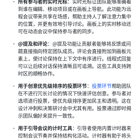
所有参与者的实时光标
：实时光标让团队能够准确看
到谁在编辑、移动项目或在画板上导航。此功能为远
程会议带来共享在场感，帮助主持人了解注意力集中
的位置，并更有效地引导讨论。画板上的实时移动还
可在动态会议中保持参与者的同步。
@提及和评论
：@提及功能让贡献者能够将反馈或问
题直接指向特定团队成员。评论会直接附加到画板元
素上，使讨论保持在上下文中有序进行。线程式回复
可以让后续对话保持清晰且可追溯。这些工具支持跨
时区的顺畅协作。
用于创意优先级排序的投票环节
：
投票环节
帮助团队
在不进行冗长讨论的情况下快速评估创意。参与者对
选项进行投票，使优先级排序更加民主和透明。这在
设计冲刺和决策研讨会中尤其有用。投票通过即时揭
示团队偏好来提升一致性。
用于引导会议的计时工具
：引导者使用内置计时器来
控制会议节奏并保持结构化活动。计时器有助于将头