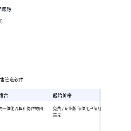
项目跟踪
能
销售管道软件
适合
起始价格
要一体化流程和协作的团
免费 / 专业版 每位用户每月 12 
。
美元