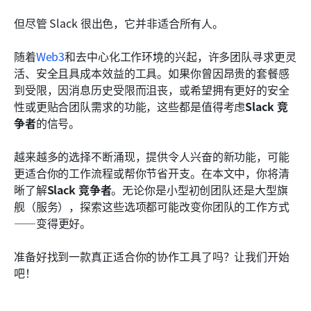
谷歌聊天
但尽管 Slack 很出色，它并非适合所有人。
Rocket.Chat
随着
Web3
和去中心化工作环境的兴起，许多团队寻求更灵
群
活、安全且具成本效益的工具。如果你曾因昂贵的套餐感
Chanty
到受限，因消息历史受限而沮丧，或希望拥有更好的安全
性或更贴合团队需求的功能，这些都是值得考虑
Slack 竞
Zoho Cliq
争者
的信号。 
选择Slack竞争产品时的安全和隐私考虑
越来越多的选择不断涌现，提供令人兴奋的新功能，可能
常见问题
更适合你的工作流程或帮你节省开支。在本文中，你将清
晰了解
Slack 竞争者
。无论你是小型初创团队还是大型旗
结论：为您的团队选择最佳的Slack竞争对手
舰（服务），探索这些选项都可能改变你团队的工作方式
——变得更好。
了解更多阅读
准备好找到一款真正适合你的协作工具了吗？让我们开始
吧！