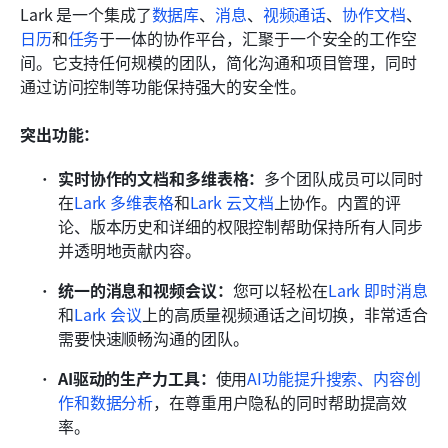
Lark 是一个集成了
数据库
、
消息
、
视频通话
、
协作文档
、
日历
和
任务
于一体的协作平台，汇聚于一个安全的工作空
间。它支持任何规模的团队，简化沟通和项目管理，同时
通过访问控制等功能保持强大的安全性。 
突出功能：
实时协作的文档和多维表格：
多个团队成员可以同时
在
Lark 多维表格
和
Lark 云文档
上协作。内置的评
论、版本历史和详细的权限控制帮助保持所有人同步
并透明地贡献内容。
统一的消息和视频会议：
您可以轻松在
Lark 即时消息
和
Lark 会议
上的高质量视频通话之间切换，非常适合
需要快速顺畅沟通的团队。
AI驱动的生产力工具：
使用
AI功能提升搜索、内容创
作和数据分析
，在尊重用户隐私的同时帮助提高效
率。